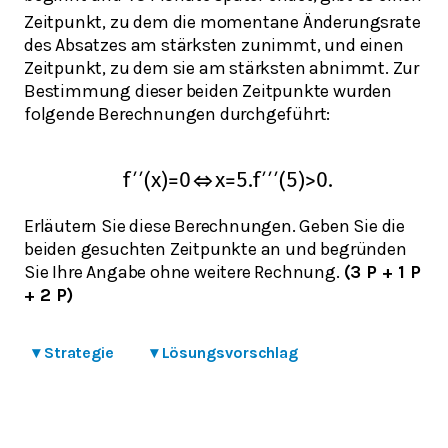
Zeitpunkt, zu dem die momentane Änderungsrate
des Absatzes am stärksten zunimmt, und einen
Zeitpunkt, zu dem sie am stärksten abnimmt. Zur
Bestimmung dieser beiden Zeitpunkte wurden
folgende Berechnungen durchgeführt:
f
′
′
(
x
)
=
0
⇔
x
=
5.
f
′
′
′
(
5
)
>
0.
Erläutern Sie diese Berechnungen. Geben Sie die
beiden gesuchten Zeitpunkte an und begründen
Sie Ihre Angabe ohne weitere Rechnung.
(3 P + 1 P
+ 2 P)
▾
Strategie
▾
Lösungsvorschlag