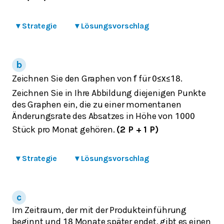
▾
Strategie
▾
Lösungsvorschlag
Zeichnen Sie den Graphen von
für
.
f
0
≤
x
≤
18
Zeichnen Sie in Ihre Abbildung diejenigen Punkte
des Graphen ein, die zu einer momentanen
Änderungsrate des Absatzes in Höhe von
1000
Stück pro Monat gehören.
(2 P + 1 P)
▾
Strategie
▾
Lösungsvorschlag
Im Zeitraum, der mit der Produkteinführung
beginnt und
Monate später endet, gibt es einen
18