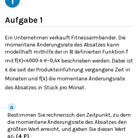
1
Aufgabe 1
Ein Unternehmen verkauft Fitnessarmbänder. Die
momentane Änderungsrate des Absatzes kann
modellhaft mithilfe der in
definierten Funktion
ℝ
f
mit
beschrieben werden. Dabei ist
f
(
x
)
=
4000
⋅
x
⋅
e
−
0,4
x
die seit der Produkteinführung vergangene Zeit in
x
Monaten und
die momentane Änderungsrate
f
(
x
)
des Absatzes in Stück pro Monat.
Bestimmen Sie rechnerisch den Zeitpunkt, zu dem
die momentane Änderungsrate des Absatzes den
größten Wert erreicht, und geben Sie diesen Wert
an.
(4 P)