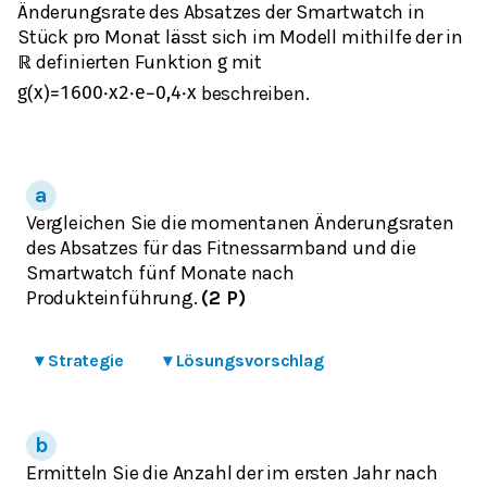
Änderungsrate des Absatzes der Smartwatch in
Stück pro Monat lässt sich im Modell mithilfe der in
definierten Funktion
mit
ℝ
g
beschreiben.
g
(
x
)
=
1600
⋅
x
2
⋅
e
−
0,4
⋅
x
Vergleichen Sie die momentanen Änderungsraten
des Absatzes für das Fitnessarmband und die
Smartwatch fünf Monate nach
Produkteinführung.
(2 P)
▾
Strategie
▾
Lösungsvorschlag
Ermitteln Sie die Anzahl der im ersten Jahr nach