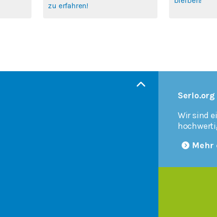
bleiben!
zu erfahren!
Serlo.org
Wir sind e
hochwerti
Mehr 