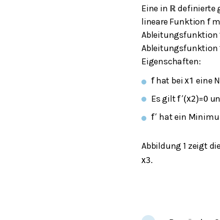
Eine in
definierte 
ℝ
lineare Funktion
mi
f
Ableitungsfunktion
Ableitungsfunktion
Eigenschaften:
hat bei
eine Nu
f
x
1
Es gilt
u
f
′
(
x
2
)
=
0
hat ein Minimu
f
′
Abbildung 1 zeigt di
.
x
3