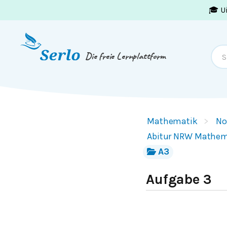
🎓 U
Springe zum
Inhalt
oder
Footer
Die freie Lernplattform
Mathematik
No
Abitur NRW Mathem
A3
Aufgabe 3