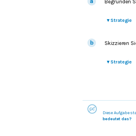
Begründen Si
▾
Strategie
Skizzieren S
▾
Strategie
Diese Aufgabe st
bedeutet das?