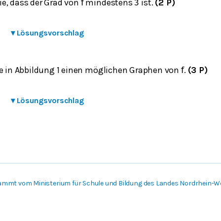
e, dass der Grad von
mindestens
ist.
(2 P)
f
3
▾
Lösungsvorschlag
ie in Abbildung 1 einen möglichen Graphen von
.
(3 P)
f
▾
Lösungsvorschlag
ammt vom Ministerium für Schule und Bildung des Landes Nordrhein-W