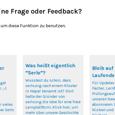
ine Frage oder Feedback?
um diese Funktion zu benutzen.
Was heißt eigentlich
er
Bleib au
“Serlo”?
Laufende
Wusstest du schon, dass
ögel
Für Updates
serlo.org nach einem Kloster
 ;-)
Fächer, Ler
in Nepal benannt ist? Dort
Prüfungsauf
hatte der Gründer von
unseren New
serlo.org die Idee für eine freie
 vieles
abonnieren. 
Lernplattform. Klick hier, um
ei Serlo
klicken und 
mehr über unsere Geschichte