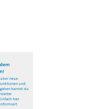
f dem
n!
 über neue
nfunktionen und
gaben kannst du
sletter
Einfach hier
informiert