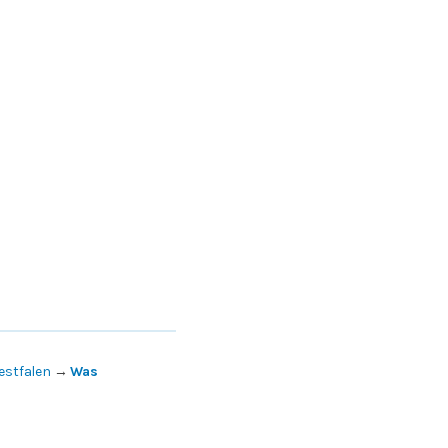
estfalen
→
Was