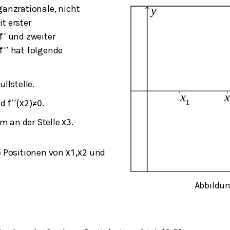
ganzrationale, nicht
t erster
und zweiter
f
′
hat folgende
f
′
′
llstelle.
nd
.
f
′
′
(
x
2
)
≠
0
m an der Stelle
.
x
3
e Positionen von
und
x
1
,
x
2
Abbildun