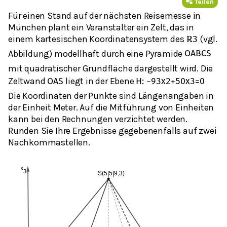
Teilen
Für einen Stand auf der nächsten Reisemesse in
München plant ein Veranstalter ein Zelt, das in
einem kartesischen Koordinatensystem des
(vgl.
ℝ
3
Abbildung) modellhaft durch eine Pyramide
O
A
B
C
S
mit quadratischer Grundfläche dargestellt wird. Die
Zeltwand
liegt in der Ebene
O
A
S
H
:
−
93
x
2
+
50
x
3
=
0
Die Koordinaten der Punkte sind Längenangaben in
der Einheit Meter. Auf die Mitführung von Einheiten
kann bei den Rechnungen verzichtet werden.
Runden Sie Ihre Ergebnisse gegebenenfalls auf zwei
Nachkommastellen.