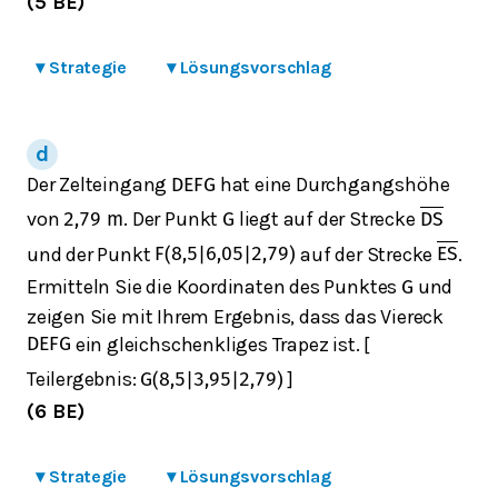
(5 BE)
▾
Strategie
▾
Lösungsvorschlag
Der Zelteingang
hat eine Durchgangshöhe
D
E
F
G
von
. Der Punkt
liegt auf der Strecke
2,79
m
G
D
S
und der Punkt
auf der Strecke
.
F
(
8,5
|
6,05
|
2,79
)
E
S
Ermitteln Sie die Koordinaten des Punktes
und
G
zeigen Sie mit Ihrem Ergebnis, dass das Viereck
ein gleichschenkliges Trapez ist. [
D
E
F
G
Teilergebnis:
]
G
(
8,5
|
3,95
|
2,79
)
(6 BE)
▾
Strategie
▾
Lösungsvorschlag