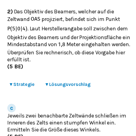
2)
Das Objektiv des Beamers, welcher auf die
Zeltwand
projiziert, befindet sich im Punkt
O
A
S
. Laut Herstellerangabe soll zwischen dem
P
(
5
|
0
|
4
)
Objektiv des Beamers und der Projektionsfläche ein
Mindestabstand von
Meter eingehalten werden.
1,8
Überprüfen Sie rechnerisch, ob diese Vorgabe hier
erfüllt ist.
(5 BE)
▾
Strategie
▾
Lösungsvorschlag
Jeweils zwei benachbarte Zeltwände schließen im
Inneren des Zelts einen stumpfen Winkel ein.
Ermitteln Sie die Größe dieses Winkels.