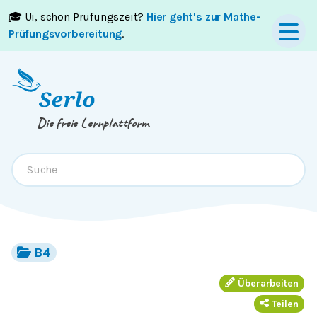
🎓 Ui, schon Prüfungszeit?
Hier geht's zur Mathe-
Springe zum
Inhalt
oder
Footer
Prüfungsvorbereitung
.
Die freie Lernplattform
B4
Überarbeiten
Teilen