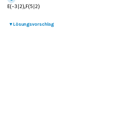
E
(
−
3
|
2
)
,
F
(
5
|
2
)
▾
Lösungsvorschlag