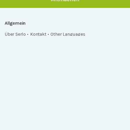
Allgemein
Über Serlo
Kontakt
Other Languages
Dabei sein
Newsletter
Jobs
GitHub
Community
Products
Serlo Editor
Metadata API
iFrame API
Rechtlich
Datenschutz
Einwilligungen widerrufen