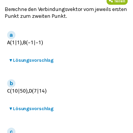
Teilen
Berechne den Verbindungsvektor vom jeweils ersten
Punkt zum zweiten Punkt.
A
(
1
|
1
)
,
B
(
−
1
|
−
1
)
▾
Lösungsvorschlag
C
(
10
|
50
)
,
D
(
7
|
14
)
▾
Lösungsvorschlag