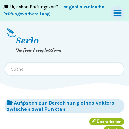
🎓 Ui, schon Prüfungszeit?
Hier geht's zur Mathe-
Springe zum
Inhalt
oder
Footer
Prüfungsvorbereitung
.
Die freie Lernplattform
Aufgaben zur Berechnung eines Vektors
zwischen zwei Punkten
Überarbeiten