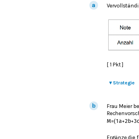
Vervollständi
[ 1 Pkt ]
▾
Strategie
Frau Meier b
Rechenvorsch
M
=
(
1
a
+
2
b
+
3
Ergänze die 