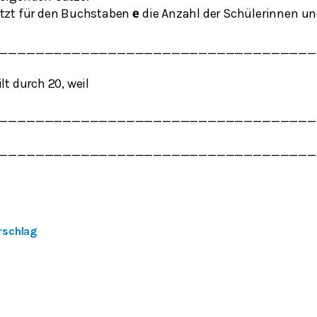
etzt für den Buchstaben
die Anzahl der Schülerinnen und
𝐞
___________________________________
lt durch 20, weil
___________________________________
___________________________________
rschlag