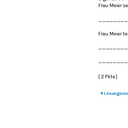
Frau Meier s
________
Frau Meier tei
________
________
[ 2 Pkte ]
▾
Lösungsvo