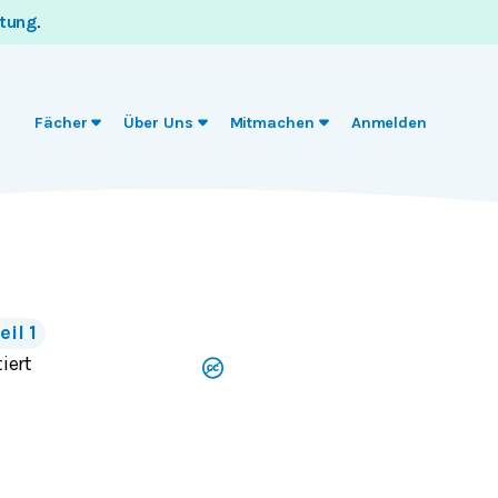
itung
.
Fächer
Über Uns
Mitmachen
Anmelden
eil 1
iert