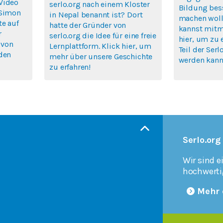
Video
serlo.org nach einem Kloster
Bildung bes
 Simon
in Nepal benannt ist? Dort
machen woll
te auf
hatte der Gründer von
kannst mitm
r
serlo.org die Idee für eine freie
hier, um zu 
 von
Lernplattform. Klick hier, um
Teil der Se
rden
mehr über unsere Geschichte
werden kann
zu erfahren!
Serlo.org
Wir sind e
hochwerti
Mehr 