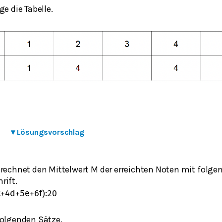
ge die Tabelle.
▾
Lösungsvorschlag
erechnet den Mittelwert M der erreichten Noten mit folge
rift.
c
+
4
d
+
5
e
+
6
f
)
:
20
folgenden Sätze.