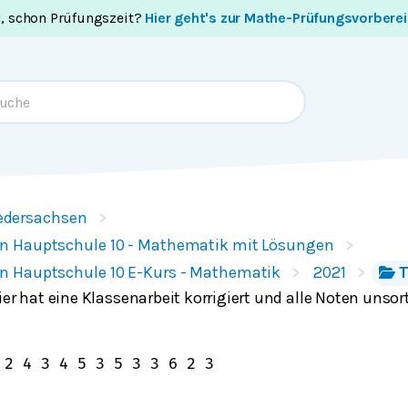
i, schon Prüfungszeit?
Hier geht's zur Mathe-Prüfungsvorbere
edersachsen
n Hauptschule 10 - Mathematik mit Lösungen
n Hauptschule 10 E-Kurs - Mathematik
2021
T
ier hat eine Klassenarbeit korrigiert und alle Noten unsort
2
4
3
4
5
3
5
3
3
6
2
3