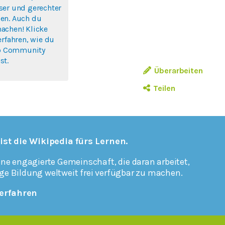
ser und gerechter
en. Auch du
achen! Klicke
erfahren, wie du
rlo Community
st.
Überarbeiten
Teilen
 ist die Wikipedia fürs Lernen.
ine engagierte Gemeinschaft, die daran arbeitet,
ge Bildung weltweit frei verfügbar zu machen.
erfahren