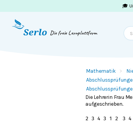
🎓 U
Springe zum
Inhalt
oder
Footer
Die freie Lernplattform
Mathematik
Ni
Abschlussprüfunge
Abschlussprüfunge
Die Lehrerin Frau Me
aufgeschrieben.
2
3
4
3
1
2
3
4