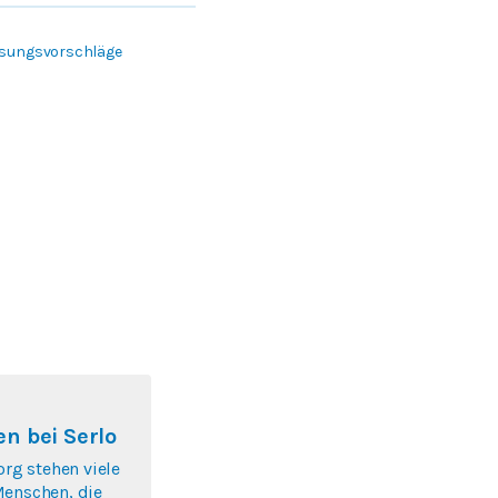
Lösungsvorschläge
n bei Serlo
org stehen viele
Menschen, die