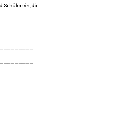
 Schüler ein, die
_________
_________
_________