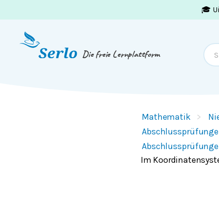
🎓 U
Springe zum
Inhalt
oder
Footer
Die freie Lernplattform
Mathematik
Ni
Abschlussprüfunge
Abschlussprüfunge
Im Koordinatensyste