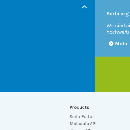
Serlo.org
Wir sind e
hochwerti
Mehr 
Products
r
Serlo Editor
Metadata API