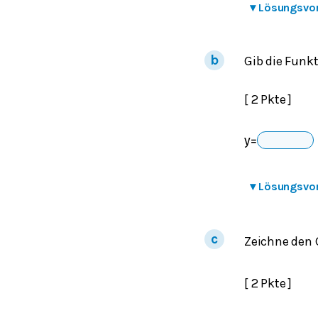
▾
Lösungsvo
Gib die Funk
[ 2 Pkte ]
y
=
▾
Lösungsvo
Zeichne den 
[ 2 Pkte ]