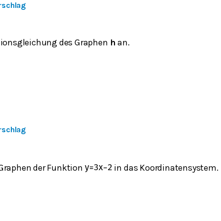
rschlag
tionsgleichung des Graphen
h
an.
rschlag
Graphen der Funktion
in das Koordinatensystem.
y
=
3
x
−
2