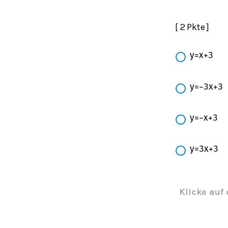
[ 2 Pkte ]
y
=
x
+
3
y
=
−
3
x
+
3
y
=
−
x
+
3
y
=
3
x
+
3
Klicke auf 