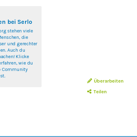
n bei Serlo
org stehen viele
Menschen, die
ser und gerechter
en. Auch du
achen! Klicke
erfahren, wie du
rlo Community
st.
Überarbeiten
Teilen