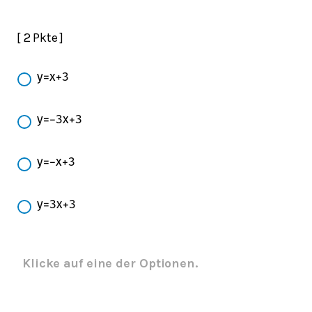
[ 2 Pkte ]
y
=
x
+
3
y
=
−
3
x
+
3
y
=
−
x
+
3
y
=
3
x
+
3
Klicke auf eine der Optionen.