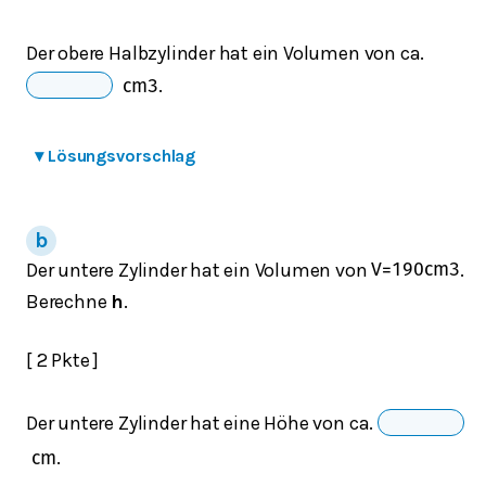
Der obere Halbzylinder hat ein Volumen von ca.
.
cm
3
▾
Lösungsvorschlag
Der untere Zylinder hat ein Volumen von
.
V
=
190
c
m
3
Berechne
h
.
[ 2 Pkte ]
Der untere Zylinder hat eine Höhe von ca.
.
cm