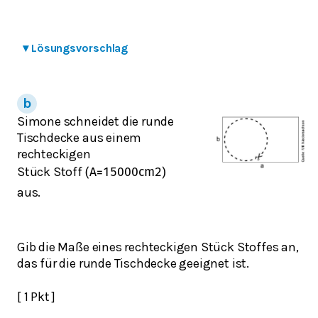
▾
Lösungsvorschlag
Simone schneidet die runde
Tischdecke aus einem
rechteckigen
Stück Stoff
(
A
=
15000
cm
2
)
aus.
Gib die Maße eines rechteckigen Stück Stoffes an,
das für die runde Tischdecke geeignet ist.
[ 1 Pkt ]