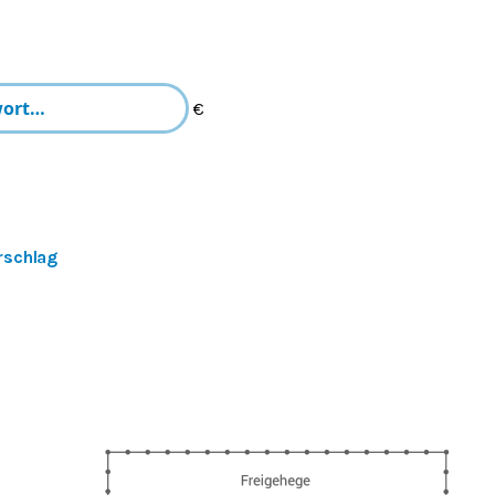
€
rschlag