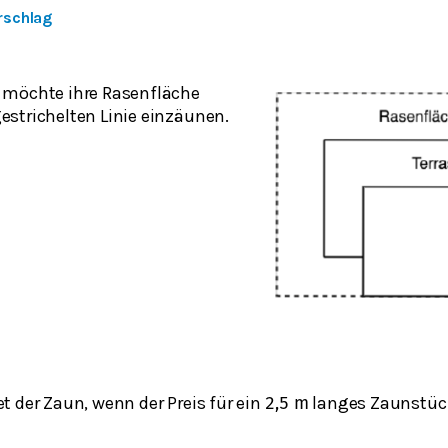
rschlag
n möchte ihre Rasenfläche
estrichelten Linie einzäunen.
et der Zaun, wenn der Preis für ein
langes Zaunstü
2,5
m