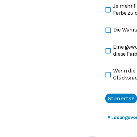
Je mehr F
Farbe zu 
Die Wahrsc
Eine gewü
diese Far
Wenn die W
Glücksrad 
Stimmt's?
▾
Lösungsvo