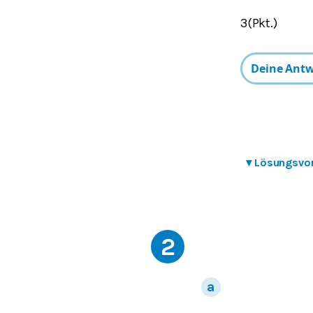
3(Pkt.)
▾
Lösungsvo
2