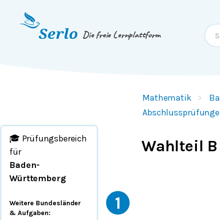
Springe zum
Inhalt
oder
Footer
Die freie Lernplattform
Mathematik
Ba
Abschlussprüfunge
🎓 Prüfungsbereich
Wahlteil B
für
Baden-
Württemberg
1
Weitere Bundesländer
& Aufgaben
: