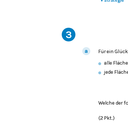
▾
Strategie
3
Für ein Glück
alle Fläch
jede Fläch
Welche der f
(2 Pkt.)