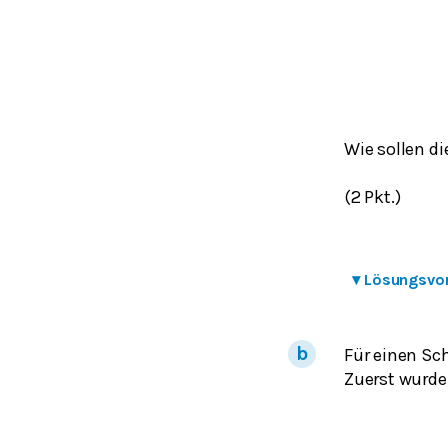
Wie sollen di
(2 Pkt.)
▾
Lösungsvo
Für einen Sc
Zuerst wurde