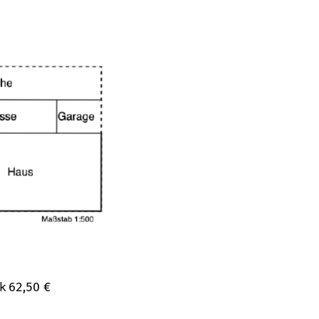
ck
62,50
€