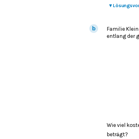
▾
Lösungsvo
Familie Klei
entlang der g
Wie viel kost
beträgt?