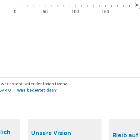
 Werk steht unter der freien Lizenz
SA 4.0
→
Was bedeutet das?
lich
Unsere Vision
Bleib au