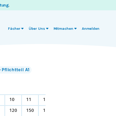
itung
.
Fächer
Über Uns
Mitmachen
Anmelden
Pflichtteil A1
10
11
12
13
0
120
150
160
180