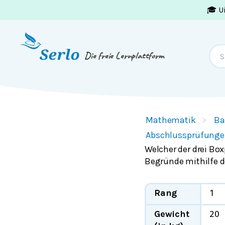
🎓 U
Springe zum
Inhalt
oder
Footer
Die freie Lernplattform
Mathematik
Ba
Abschlussprüfunge
Welcher der drei Box
Begründe mithilfe d
Rang
1
Gewicht
20