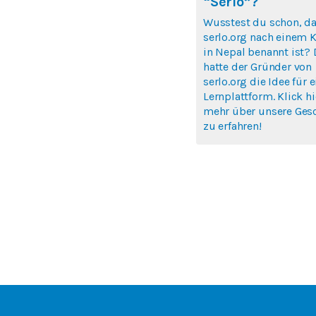
“Serlo”?
Wusstest du schon, d
serlo.org nach einem K
in Nepal benannt ist? 
hatte der Gründer von
serlo.org die Idee für e
Lernplattform. Klick h
mehr über unsere Ges
zu erfahren!