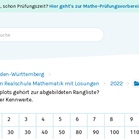
i, schon Prüfungszeit?
Hier geht's zur Mathe-Prüfungsvorbere
den-Württemberg
n Realschule Mathematik mit Lösungen
2022
plots gehört zur abgebildeten Rangliste?
er Kennwerte.
2
3
4
5
6
7
8
9
30
30
40
50
80
90
100
11