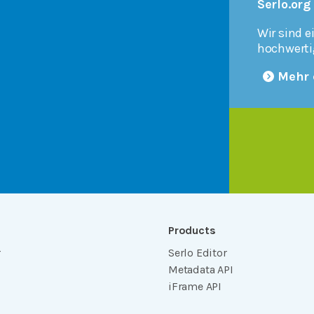
Serlo.org
Wir sind e
hochwerti
Mehr 
Products
r
Serlo Editor
Metadata API
iFrame API