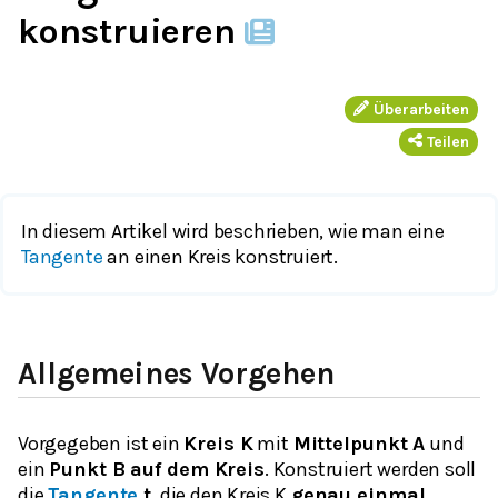
konstruieren
Überarbeiten
Teilen
In diesem Artikel wird beschrieben, wie man eine
Tangente
an einen Kreis konstruiert.
Allgemeines Vorgehen
Vorgegeben ist ein
Kreis K
mit
Mittelpunkt A
und
ein
Punkt B auf dem Kreis
. Konstruiert werden soll
die
Tangente
t
, die den Kreis K
genau einmal