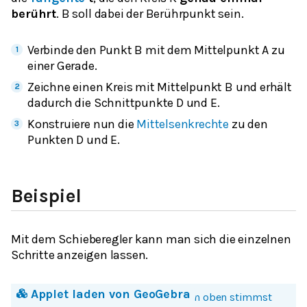
berührt
. B soll dabei der Berührpunkt sein.
Verbinde den Punkt B mit dem Mittelpunkt A zu
einer Gerade.
Zeichne einen Kreis mit Mittelpunkt B und erhält
dadurch die Schnittpunkte D und E.
Konstruiere nun die
Mittelsenkrechte
zu den
Punkten D und E.
Beispiel
Mit dem Schieberegler kann man sich die einzelnen
Schritte anzeigen lassen.
Applet laden von
GeoGebra
Mit einem Klick auf Bild oder Button oben stimmst