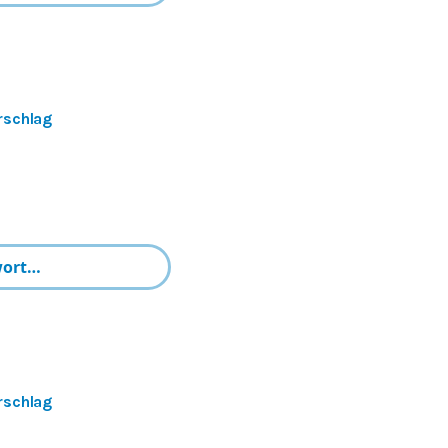
rschlag
rschlag