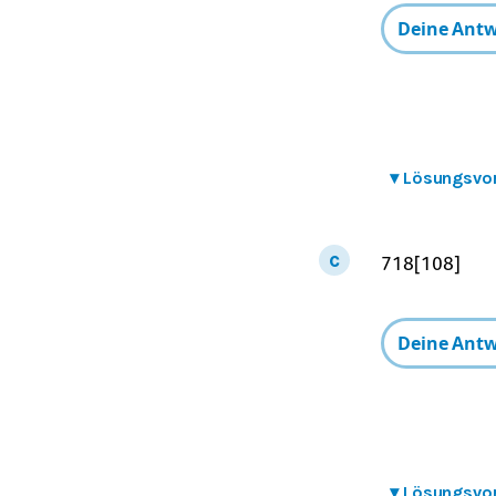
▾
Lösungsvo
7
18
[
108
]
▾
Lösungsvo