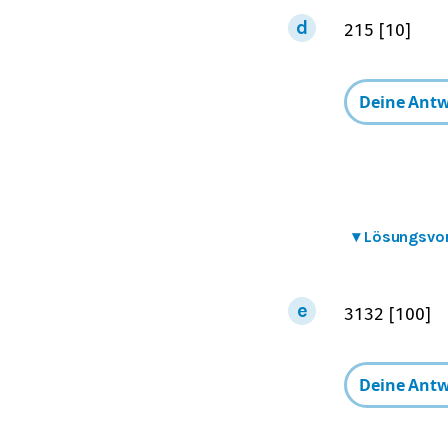
2
15
[
10
]
▾
Lösungsvo
31
32
[
100
]