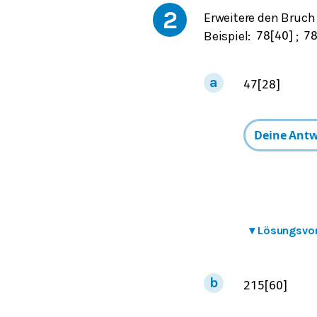
2
Erweitere den Bruc
Beispiel:
;
7
8
[
40
]
7
4
7
[
28
]
▾
Lösungsvo
2
15
[
60
]