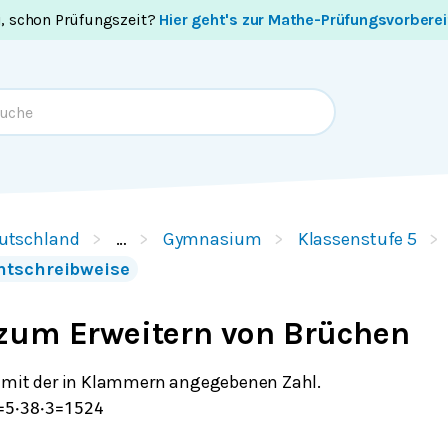
i, schon Prüfungszeit?
Hier geht's zur Mathe-Prüfungsvorbere
utschland
…
Gymnasium
Klassenstufe 5
ntschreibweise
zum Erweitern von Brüchen
h mit der in Klammern angegebenen Zahl.
=
5
⋅
3
8
⋅
3
=
15
24