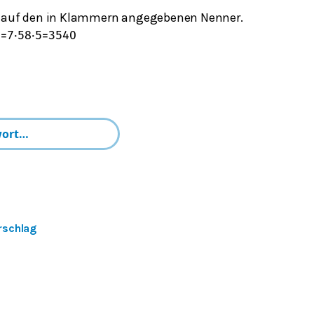
h auf den in Klammern angegebenen Nenner.
8
=
7
⋅
5
8
⋅
5
=
35
40
rschlag