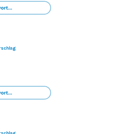
rschlag
rschlag