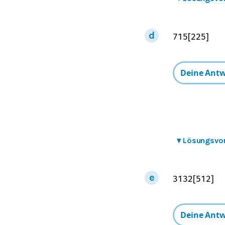
7
15
[
225
]
▾
Lösungsvo
31
32
[
512
]