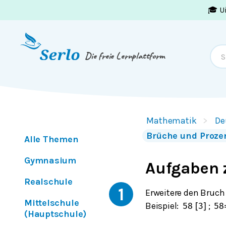
🎓 U
Springe zum
Inhalt
oder
Footer
Die freie Lernplattform
Mathematik
De
Brüche und Proze
Alle Themen
Gymnasium
Aufgaben 
Realschule
1
Erweitere den Bruc
Mittelschule
Beispiel:
;
5
8
[
3
]
5
8
(Hauptschule)