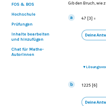
Gib den Bruch, wie z
FOS & BOS
Hochschule
=
4
7
[
3
]
Prüfungen
Inhalte bearbeiten
und hinzufügen
Chat für Mathe-
AutorInnen
▾
Lösungsvo
12
25
[
6
]