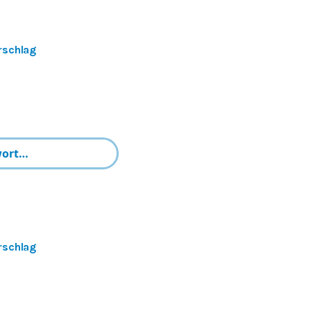
rschlag
rschlag