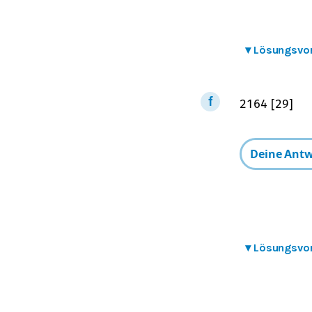
▾
Lösungsvo
21
64
[
29
]
▾
Lösungsvo