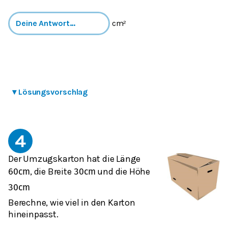
cm²
▾
Lösungsvorschlag
4
Der Umzugskarton hat die Länge
, die Breite
und die Höhe
60
c
m
30
c
m
30
c
m
Berechne, wie viel in den Karton
hineinpasst.