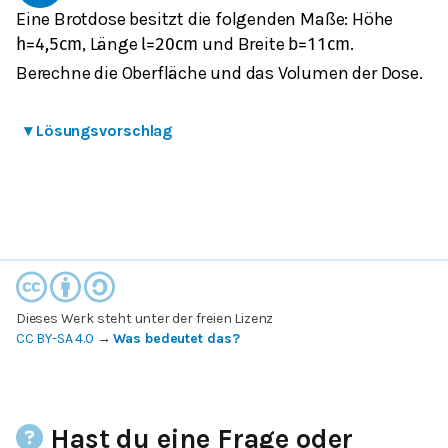
Eine Brotdose besitzt die folgenden Maße: Höhe
, Länge
und Breite
.
h
=
4,5
cm
l
=
20
cm
b
=
11
cm
Berechne die Oberfläche und das Volumen der Dose.
▾
Lösungsvorschlag
Dieses Werk steht unter der freien Lizenz
CC BY-SA 4.0
→
Was bedeutet das?
Hast du eine Frage oder