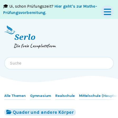
🎓 Ui, schon Prüfungszeit?
Hier geht's zur Mathe-
Springe zum
Inhalt
oder
Footer
Prüfungsvorbereitung
.
Die freie Lernplattform
Alle Themen
Gymnasium
Realschule
Mittelschule (Hauptsc
Quader und andere Körper