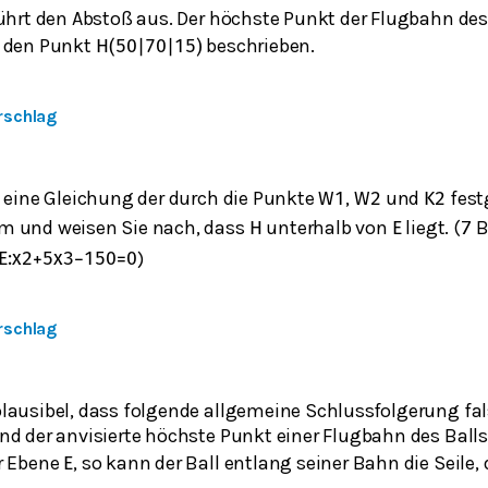
führt den Abstoß aus. Der höchste Punkt der Flugbahn des
h den Punkt
beschrieben.
H
(
50
|
70
|
15
)
rschlag
e eine Gleichung der durch die Punkte
,
und
fest
W
1
W
2
K
2
m und weisen Sie nach, dass
unterhalb von
liegt. (7 
H
E
)
E
:
x
2
+
5
x
3
−
150
=
0
rschlag
lausibel, dass folgende allgemeine Schlussfolgerung fals
nd der anvisierte höchste Punkt einer Flugbahn des Ball
r Ebene
, so kann der Ball entlang seiner Bahn die Seile,
E