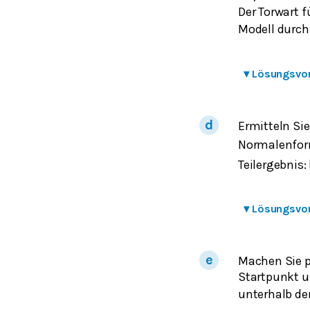
Der Torwart 
Modell durc
▾
Lösungsvo
Ermitteln Si
Normalenfor
Teilergebnis:
▾
Lösungsvo
Machen Sie p
Startpunkt u
unterhalb de