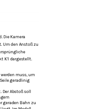
d. Die Kamera
t. Um den Anstoß zu
 ursprüngliche
nkt
dargestellt.
K
1
llt werden muss, um
eile geradlinig
. Der Abstoß soll
ngern
ner geraden Bahn zu
 liegt. Im Modell