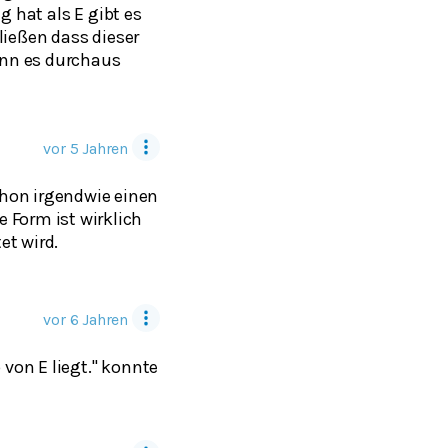
g hat als E gibt es
ließen dass dieser
ann es durchaus
vor 5 Jahren
hon irgendwie einen
Form ist wirklich
et wird.
vor 6 Jahren
 von E liegt." konnte