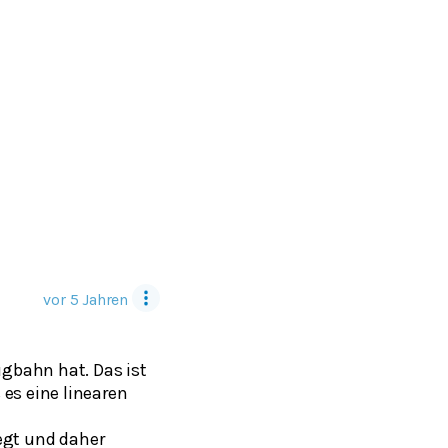
vor 5 Jahren
ugbahn hat. Das ist
es eine linearen
iegt und daher