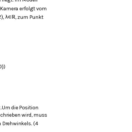
 Kamera erfolgt vom
,
, zum Punkt
2
)
λ
∈
ℝ
)
0
)
t.Um die Position
chrieben wird, muss
 Drehwinkels. (4