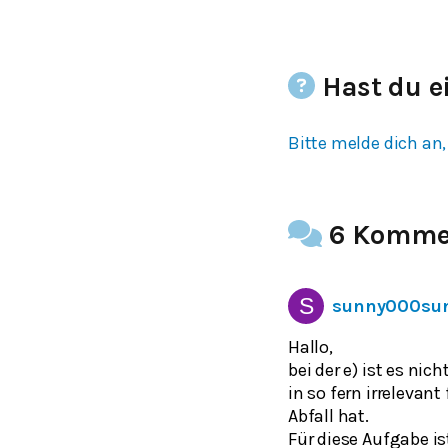
Hast du e
Bitte melde dich an,
6 Komme
sunny000su
Hallo,
bei der e) ist es ni
in so fern irreleva
Abfall hat.
Für diese Aufgabe is