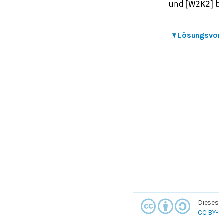
und
b
[
W
2
K
2
]
▾
Lösungsvo
Dieses
CC BY-