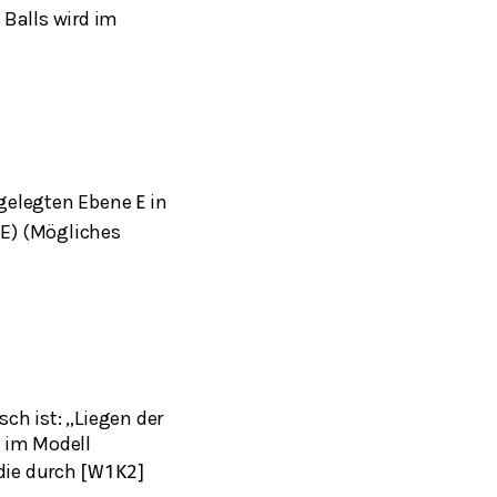
 Balls wird im
gelegten Ebene
in
E
BE)
(Mögliches
ch ist: „Liegen der
s im Modell
 die durch
[
W
1
K
2
]