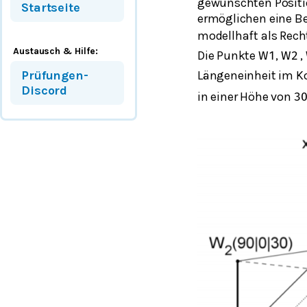
gewünschten Positio
Startseite
ermöglichen eine Be
modellhaft als Rech
Austausch & Hilfe:
Die Punkte
,
,
W
1
W
2
Längeneinheit im K
Prüfungen-
Discord
in einer Höhe von
3