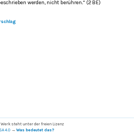
eschrieben werden, nicht berühren.“ (2 BE)
rschlag
 Werk steht unter der freien Lizenz
SA 4.0
→
Was bedeutet das?