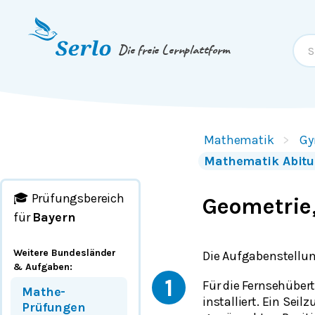
Springe zum
Inhalt
oder
Footer
Die freie Lernplattform
Mathematik
Gy
Mathematik Abitu
🎓 Prüfungsbereich
Geometrie,
für
Bayern
Weitere Bundesländer
Die Aufgabenstellun
& Aufgaben
:
1
Für die Fernsehüber
Mathe-
installiert. Ein Sei
Prüfungen