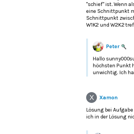
"schief" ist. Wenn a
eine Schnittpunkt m
Schnittpunkt zwisc
W1K2 und W2K2 tref
Peter
Hallo sunny000su
höchsten Punkt h
unwichtig. Ich ha
Xamon
Lösung bei Aufgabe d
ich in der Lösung nic