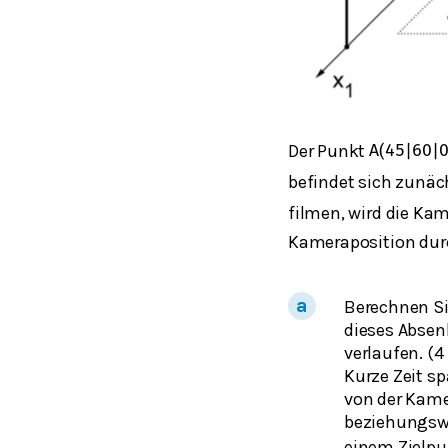
Der Punkt
A
(
45
|
60
|
befindet sich zunäc
filmen, wird die K
Kameraposition dur
Berechnen Sie
dieses Absen
verlaufen. (4
Kurze Zeit sp
von der Kame
beziehungswe
einem Zielpu