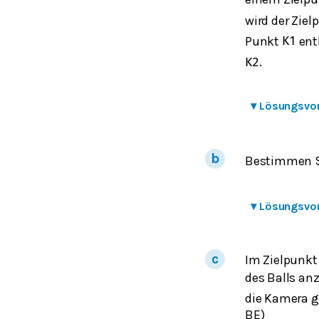
wird der Zie
Punkt
ent
K
1
.
K
2
▾
Lösungsvo
Bestimmen S
▾
Lösungsvo
Im Zielpunkt
des Balls an
die Kamera g
BE)