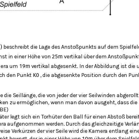
beschreibt die Lage des Anstoßpunkts auf dem Spielfel
0
)
hst in einer Höhe von
vertikal über dem Anstoßpunk
25
m
amera um
vertikal abgesenkt. In der Abbildung ist die
19
m
ch den Punkt
, die abgesenkte Position durch den Pu
K
0
 die Seillänge, die von jeder der vier Seilwinden abgero
ken zu ermöglichen, wenn man davon ausgeht, dass die S
 BE)
äter legt sich ein Torhüter den Ball für einen Abstoß bereit
ra aufgenommen werden. Durch das gleichzeitige Verlä
ise Verkürzen der vier Seile wird die Kamera entlang ei
nkt bewegt, der in einer Höhe von
über dem Spielfeld