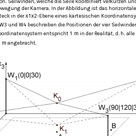
n. Seilwinden, welche die Seile koordiniert verkürzen un
wegung der Kamera. In der Abbildung ist das horizontale
teck in der
-Ebene eines kartesischen Koordinatensy
x
1
x
2
und
beschreiben die Positionen der vier Seilwinde
W
3
W
4
oordinatensystem entspricht
in der Realität, d. h. all
1
m
angebracht.
0
m