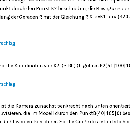
10
m
lpunkt durch den Punkt
beschrieben, die Bewegung der
K
2
lang der Geraden
mit der Gleichung
g
g
:
X
→
=
K
1
→
+
λ
⋅
(
3
20
rschlag
ie die Koordinaten von
. (3 BE)
(Ergebnis
K
2
K
2
(
51
|
100
|
1
rschlag
 ist die Kamera zunächst senkrecht nach unten orientier
zuvisieren, die im Modell durch den Punkt
bes
B
(
40
|
105
|
0
)
edreht werden.Berechnen Sie die Größe des erforderlichen