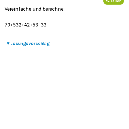
Teilen
Vereinfache und berechne:
7
9
+
5
3
2
+
4
2
+
5
3
−
3
3
▾
Lösungsvorschlag