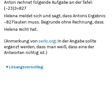
Anton rechnet folgende Aufgabe an der Tafel:
(
−
2
3
)
3
=
8
27
Helena meldet sich und sagt, dass Antons Ergebnis
lauten muss. Begründe ohne Rechnung, dass
−
8
27
Helena recht hat.
(Anmerkung von
serlo.org
: In der Angabe sollte
ergänzt werden, dass man weiß, dass eine der
Antworten richtig ist.)
▾
Lösungsvorschlag