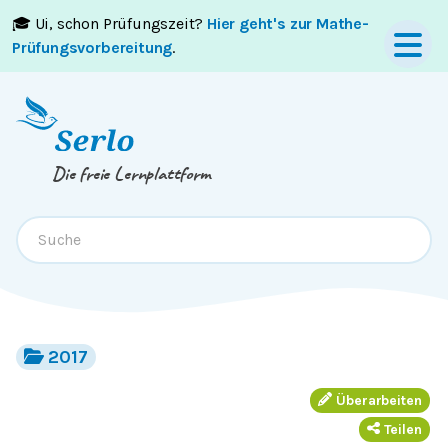
🎓 Ui, schon Prüfungszeit?
Hier geht's zur Mathe-
Springe zum
Inhalt
oder
Footer
Prüfungsvorbereitung
.
Die freie Lernplattform
2017
Überarbeiten
Teilen