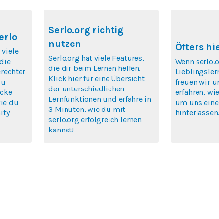
Serlo.org richtig
erlo
nutzen
Öfters hi
 viele
Serlo.org hat viele Features,
die
Wenn serlo.o
die dir beim Lernen helfen.
rechter
Lieblingsler
Klick hier für eine Übersicht
du
freuen wir u
der unterschiedlichen
icke
erfahren, wie
Lernfunktionen und erfahre in
wie du
um uns eine
3 Minuten, wie du mit
ity
hinterlassen
serlo.org erfolgreich lernen
kannst!