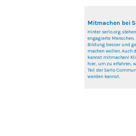
Mitmachen bei S
Hinter serlo.org stehen
engagierte Menschen, 
Bildung besser und ge
machen wollen. Auch 
kannst mitmachen! Kl
hier, um zu erfahren, 
Teil der Serlo Commun
werden kannst.