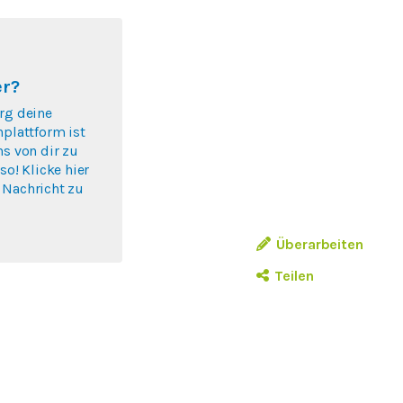
er?
rg deine
nplattform ist
ns von dir zu
so! Klicke hier
 Nachricht zu
.
Überarbeiten
Teilen