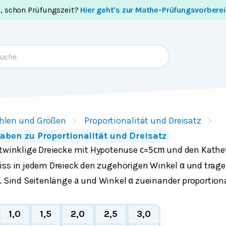
i, schon Prüfungszeit?
Hier geht's zur Mathe-Prüfungsvorbere
hlen und Größen
Proportionalität und Dreisatz
aben zu Proportionalität und Dreisatz
htwinklige Dreiecke mit Hypotenuse
und den Kath
c
=
5
c
m
Miss in jedem Dreieck den zugehörigen Winkel
und trage
α
n. Sind Seitenlänge
und Winkel
zueinander proportion
a
α
1,0
1,5
2,0
2,5
3,0