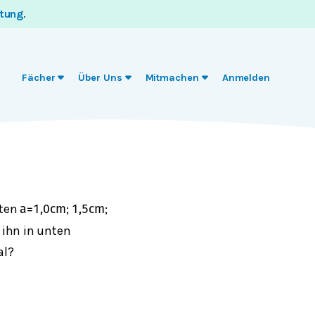
itung
.
Fächer
Über Uns
Mitmachen
Anmelden
eten
;
;
a
=
1,0
c
m
1,5
c
m
 ihn in unten
al?