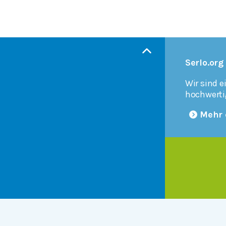
Serlo.org
Wir sind e
hochwerti
Mehr 
Products