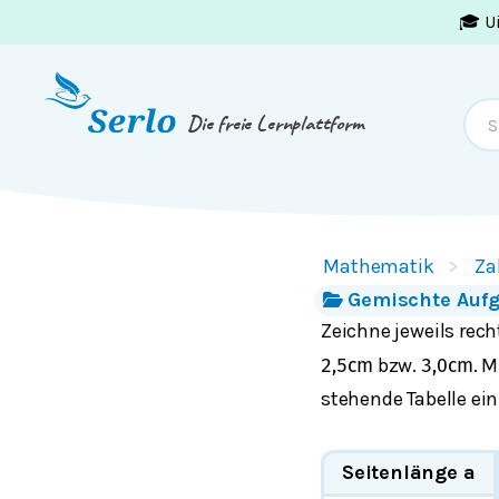
🎓 U
Springe zum
Inhalt
oder
Footer
Die freie Lernplattform
Mathematik
Za
Gemischte Aufg
Zeichne jeweils rec
bzw.
. 
2,5
c
m
3,0
c
m
stehende Tabelle ei
Seitenlänge a