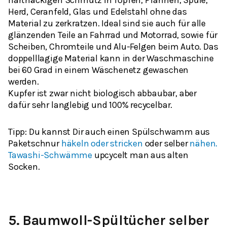
hartnäckigen Schmutz in Töpfen, Pfannen, Spüle,
Herd, Ceranfeld, Glas und Edelstahl ohne das
Material zu zerkratzen. Ideal sind sie auch für alle
glänzenden Teile an Fahrrad und Motorrad, sowie für
Scheiben, Chromteile und Alu-Felgen beim Auto. Das
doppelllagige Material kann in der Waschmaschine
bei 60 Grad in einem Wäschenetz gewaschen
werden.
Kupfer ist zwar nicht biologisch abbaubar, aber
dafür sehr langlebig und 100% recycelbar.
Tipp: Du kannst Dir auch einen Spülschwamm aus
Paketschnur
häkeln oder stricken
oder selber
nähen.
Tawashi-Schwämme
upcycelt man aus alten
Socken.
5.
Baumwoll-Spültücher selber