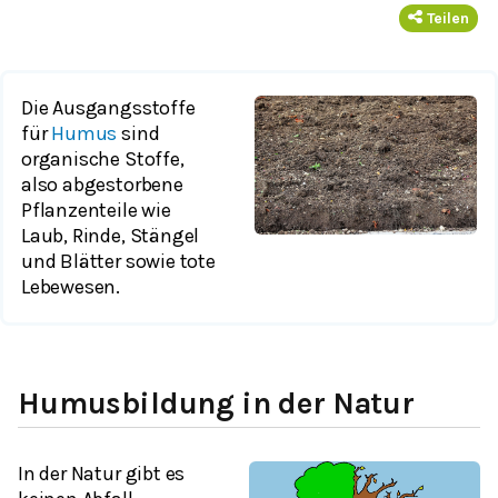
Teilen
Die Ausgangsstoffe
für
Humus
sind
organische Stoffe
,
also abgestorbene
Pflanzenteile wie
Laub, Rinde, Stängel
und Blätter sowie tote
Lebewesen.
Humusbildung in der Natur
In der Natur gibt es