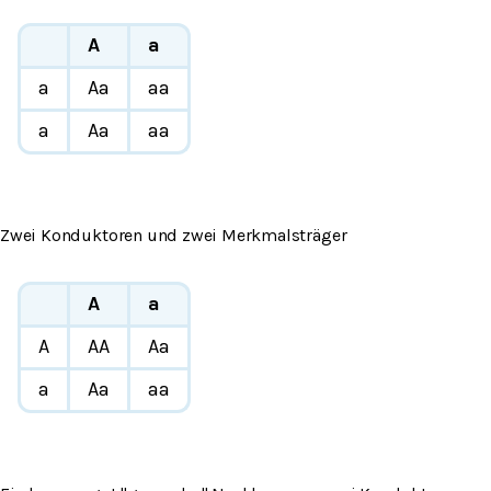
A
a
a
Aa
aa
a
Aa
aa
Zwei Konduktoren und zwei Merkmalsträger
A
a
A
AA
Aa
a
Aa
aa