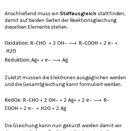
Anschließend muss ein
Stoffausgleich
stattfinden,
damit auf beiden Seiten der Reaktionsgleichung
dieselben Elemente stehen.
O
x
i
d
a
t
i
o
n
:
R
−
C
H
O
+
2
O
H
−
⟶
R
−
C
O
O
H
+
2
e
−
+
H
2
O
R
e
d
u
k
t
i
o
n
:
A
g
+
+
e
−
⟶
A
g
Zuletzt müssen die Elektronen ausgeglichen werden
und die Gesamtgleichung kann formuliert werden.
R
e
d
O
x
:
R
−
C
H
O
+
2
O
H
−
+
2
A
g
+
+
2
e
−
⟶
R
−
C
O
O
H
+
2
e
−
+
H
2
O
+
2
A
g
Die GLeichung kann nun gekürzt werden damit wir