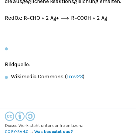
die ausgeglichene Reaktionsgleichung erhalten.
R
e
d
O
x
:
R
−
C
H
O
+
2
A
g
+
⟶
R
−
C
O
O
H
+
2
A
g
Bildquelle:
Wikimedia Commons (
Tmv23
)
Dieses Werk steht unter der freien Lizenz
CC BY-SA 4.0
→
Was bedeutet das?