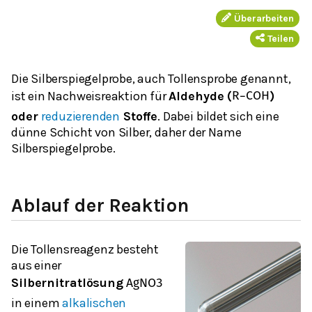
Überarbeiten
Teilen
Die Silberspiegelprobe, auch Tollensprobe genannt,
ist ein Nachweisreaktion für
Aldehyde (
)
R
−
C
O
H
oder
reduzierenden
Stoffe
. Dabei bildet sich eine
dünne Schicht von Silber, daher der Name
Silberspiegelprobe
.
Ablauf der Reaktion
Die
Tollensreagenz
besteht
aus einer
Silbernitratlösung
A
g
N
O
3
in einem
alkalischen