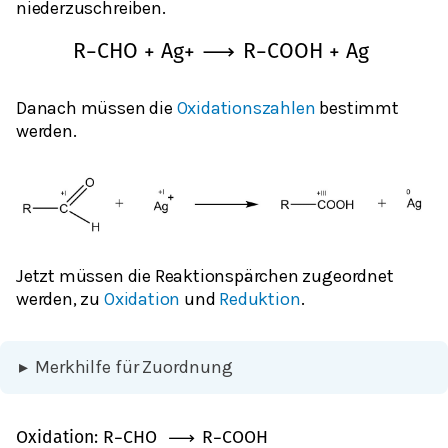
niederzuschreiben.
R
−
C
H
O
+
A
g
+
⟶
R
−
C
O
O
H
+
A
g
Danach müssen die
Oxidationszahlen
bestimmt
werden.
Jetzt müssen die Reaktionspärchen zugeordnet
werden, zu
Oxidation
und
Reduktion
.
▸
Merkhilfe für Zuordnung
O
x
i
d
a
t
i
o
n
:
R
−
C
H
O
⟶
R
−
C
O
O
H