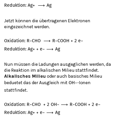
R
e
d
u
k
t
i
o
n
:
A
g
+
⟶
A
g
Jetzt können die übertragenen Elektronen
eingezeichnet werden.
O
x
i
d
a
t
i
o
n
:
R
−
C
H
O
⟶
R
−
C
O
O
H
+
2
e
−
R
e
d
u
k
t
i
o
n
:
A
g
+
+
e
−
⟶
A
g
Nun müssen die Ladungen ausgeglichen werden, da
die Reaktion im alkalischen Milieu stattfindet.
Alkalisches Milieu
oder auch basisches Milieu
beduetet das der Ausgleich mit
-Ionen
O
H
−
stattfindet.
O
x
i
d
a
t
i
o
n
:
R
−
C
H
O
+
2
O
H
−
⟶
R
−
C
O
O
H
+
2
e
−
R
e
d
u
k
t
i
o
n
:
A
g
+
+
e
−
⟶
A
g