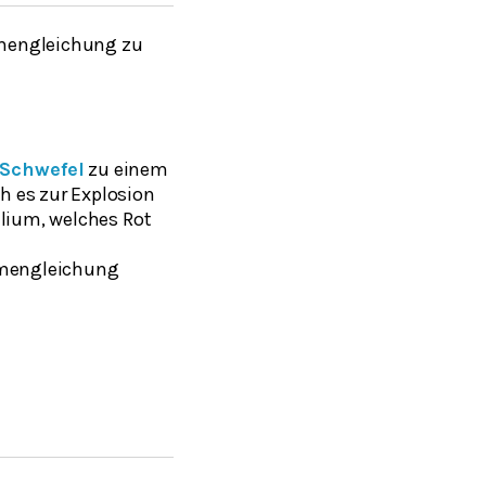
mengleichung zu
Schwefel
zu einem
h es zur Explosion
alium, welches Rot
mmengleichung