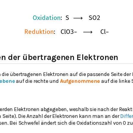
O
x
i
d
a
t
i
o
n
:
S
⟶
S
O
2
R
e
d
u
k
t
i
o
n
:
C
l
O
3
−
⟶
C
l
−
en der übertragenen Elektronen
 die übertragenen Elektronen auf die passende Seite de
ebene
auf die rechte und
Aufgenommene
auf die linke 
rden Elektronen abgegeben, weshalb sie nach der Reak
n Seite). Die Anzahl der Elektronen kann man an der
Diffe
en. Bei Schwefel ändert sich die Oxidationszahl von 0 zu