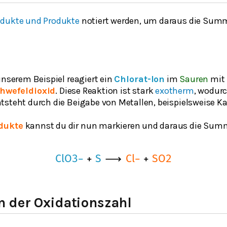
dukte und Produkte
notiert werden, um daraus die Sum
unserem Beispiel reagiert ein
Chlorat-Ion
im
Sauren
mit
hwefeldioxid
. Diese Reaktion ist stark
exotherm
, wodurc
tsteht durch die Beigabe von Metallen, beispielsweise K
dukte
kannst du dir nun markieren und daraus die Su
C
l
O
3
−
+
S
⟶
C
l
−
+
S
O
2
 der Oxidationszahl