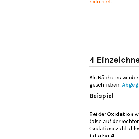
reduziert
.
4 Einzeichn
Als Nächstes werden
geschrieben.
Abgeg
Beispiel
Bei der
Oxidation
we
(also auf der rechte
Oxidationszahl ables
ist also 4
.