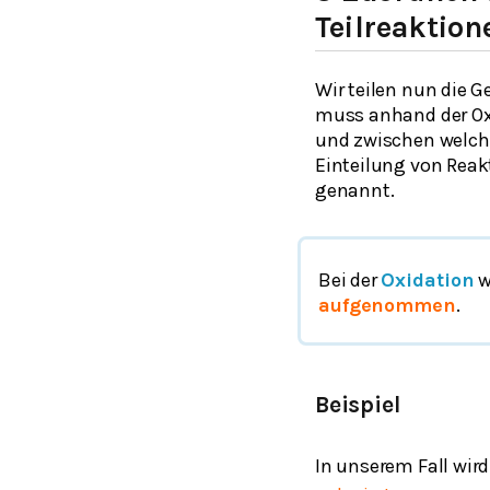
Teilreaktion
Wir teilen nun die G
muss anhand der Ox
und zwischen welche
Einteilung von Rea
genannt.
Bei der
Oxidation
w
aufgenommen
.
Beispiel
In unserem Fall wir