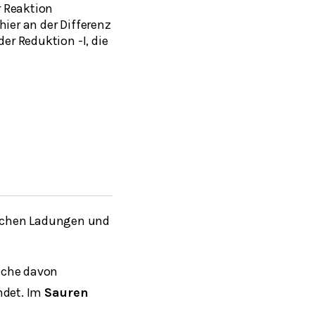
 Reaktion
ier an der Differenz
er Reduktion -I, die
eichen Ladungen und
lche davon
ndet. Im
Sauren