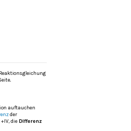
r Reaktionsgleichung
Seite.
tion auftauchen
renz
der
 +IV, die
Differenz