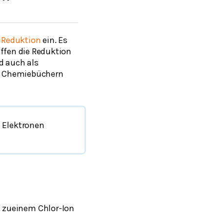
d
Reduktion
ein. Es
ffen die Reduktion
d auch als
n Chemiebüchern
 Elektronen
 zu
einem Chlor-Ion