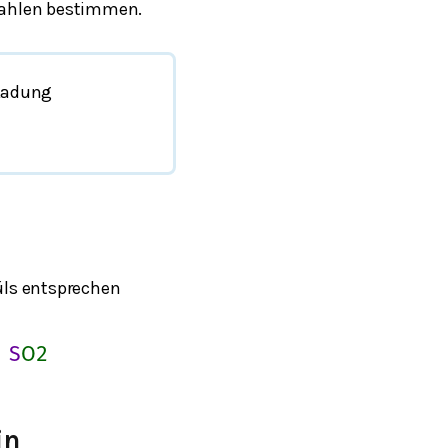
zahlen bestimmen.
Ladung
üls entsprechen
S
O
2
in