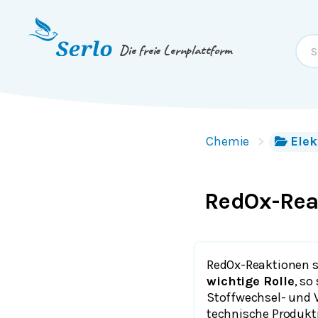
Springe zum
Inhalt
oder
Footer
Die freie Lernplattform
Chemie
Ele
RedOx-Rea
RedOx-Reaktionen sp
wichtige Rolle
, so
Stoffwechsel- und
technische Produkt