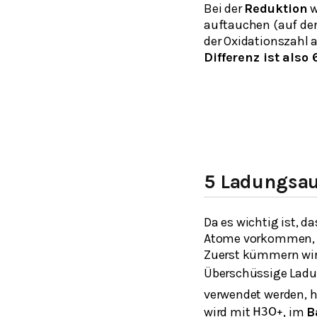
Bei der
Reduktion
w
auftauchen (auf der 
der Oxidationszahl a
Differenz ist also 
5 Ladungsau
Da es wichtig ist, da
Atome vorkommen, m
Zuerst kümmern wir
Überschüssige Lad
verwendet werden, h
wird mit
, im
B
H
3
O
+