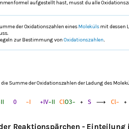
menformel aufgestellt hast, musst du alle Oxidations
Summe der Oxidationszahlen eines
Moleküls
mit dessen 
uss.
e Regeln zur Bestimmung von
Oxidationszahlen
.
s die Summe der Oxidationszahlen der Ladung des Molek
−
I
I
0
−
I
+
I
V
−
I
I
C
l
O
3
−
+
S
⟶
C
l
−
+
der Reaktionspärchen - Einteilung 