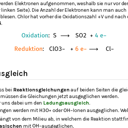
erden Elektronen aufgenommen, weshalb sie nur vor der
linken Seite). Die Anzahl der Elektronen kann man auch h
blesen. Chlor hat vorher die Oxidationszahl +V und nach d
6
.
O
x
i
d
a
t
i
o
n
:
S
⟶
S
O
2
+
4
e
−
R
e
d
u
k
t
i
o
n
:
C
l
O
3
−
+
6
e
−
⟶
C
l
−
sgleich
ss bei
Reaktionsgleichungen
auf beiden Seiten die gl
üssen die Gleichungen jetzt ausgeglichen werden.
 uns dabei um den
Ladungsausgleich
.
ungen werden mit
oder
Ionen ausgeglichen. We
H
3
O
+
O
H
−
ängt von dem Milieu ab, in welchem die Reaktion stattfi
asischen
mit
ausgeglichen.
O
H
−