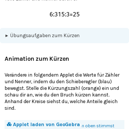
6
:
3
15
:
3
=
2
5
▸
Übungsaufgaben zum Kürzen
Animation zum Kürzen
Verändere in folgendem Applet die Werte für Zähler
und Nenner, indem du den Schieberegler (blau)
bewegst. Stelle die Kürzungszahl (orange) ein und
schau dir an, wie du den Bruch kürzen kannst.
Anhand der Kreise siehst du, welche Anteile gleich
sind.
Applet laden von
GeoGebra
Mit einem Klick auf Bild oder Button oben stimmst