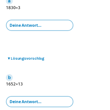
18
30
=
3
▾
Lösungsvorschlag
16
52
=
13