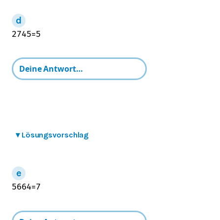
27
45
=
5
▾
Lösungsvorschlag
56
64
=
7