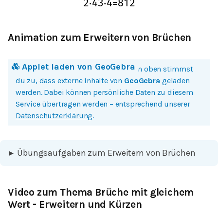
2
⋅
4
3
⋅
4
=
8
12
Animation zum Erweitern von Brüchen
Applet laden von
GeoGebra
Mit einem Klick auf Bild oder Button oben stimmst
du zu, dass externe Inhalte von
GeoGebra
geladen
werden. Dabei können persönliche Daten zu diesem
Service übertragen werden – entsprechend unserer
Datenschutzerklärung
.
▸
Übungsaufgaben zum Erweitern von Brüchen
Video zum Thema Brüche mit gleichem
Wert - Erweitern und Kürzen