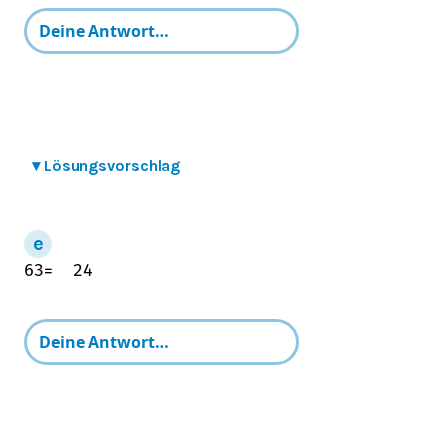
▾
Lösungsvorschlag
6
3
=
24