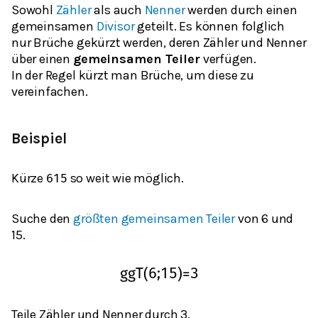
Sowohl
Zähler
als auch
Nenner
werden durch einen
gemeinsamen
Divisor
geteilt. Es können folglich
nur Brüche gekürzt werden, deren Zähler und Nenner
über einen
gemeinsamen Teiler
verfügen.
In der Regel kürzt man Brüche, um diese zu
vereinfachen.
Beispiel
Kürze
so weit wie möglich.
6
15
Suche den
größten gemeinsamen Teiler
von 6 und
15.
ggT
(
6
;
15
)
=
3
Teile Zähler und Nenner durch 3.