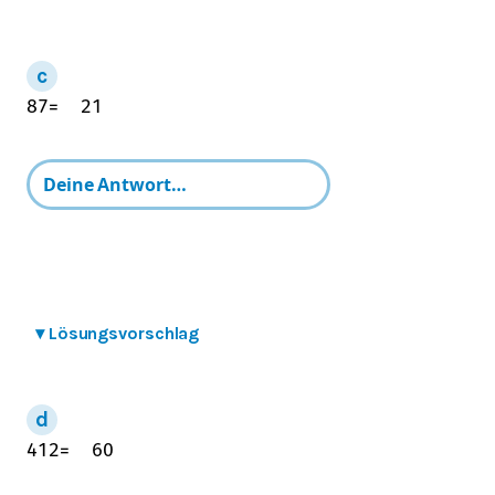
8
7
=
21
▾
Lösungsvorschlag
4
12
=
60