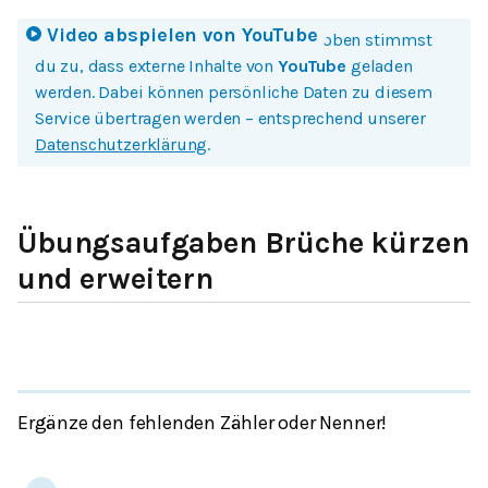
Video abspielen von
YouTube
Mit einem Klick auf Bild oder Button oben stimmst
du zu, dass externe Inhalte von
YouTube
geladen
werden. Dabei können persönliche Daten zu diesem
Service übertragen werden – entsprechend unserer
Datenschutzerklärung
.
Übungsaufgaben Brüche kürzen
und erweitern
Ergänze den fehlenden Zähler oder Nenner!