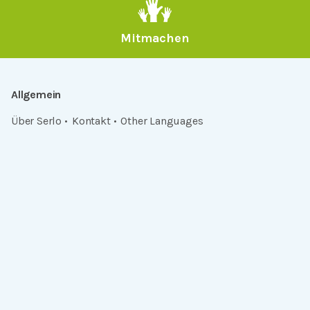
Mitmachen
Allgemein
Über Serlo
Kontakt
Other Languages
Dabei sein
Newsletter
Jobs
GitHub
Community
Products
Serlo Editor
Metadata API
iFrame API
Rechtlich