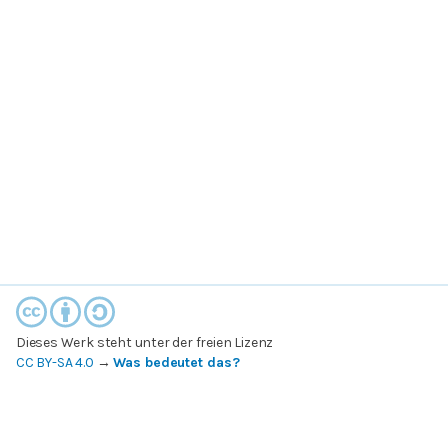
Dieses Werk steht unter der freien Lizenz
CC BY-SA 4.0
→
Was bedeutet das?