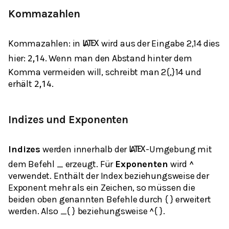
Kommazahlen
Kommazahlen: in
wird aus der Eingabe 2,14 dies
L
A
T
E
X
hier:
. Wenn man den Abstand hinter dem
2,14
Komma vermeiden will, schreibt man 2{,}14 und
erhält
.
2,14
Indizes und Exponenten
Indizes
werden innerhalb der
-Umgebung mit
L
A
T
E
X
dem Befehl _ erzeugt. Für
Exponenten
wird ^
verwendet. Enthält der Index beziehungsweise der
Exponent mehr als ein Zeichen, so müssen die
beiden oben genannten Befehle durch { } erweitert
werden. Also _{ } beziehungsweise ^{ }.