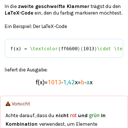
In die
zweite geschweifte Klammer
trägst du den
LaTeX-Code
ein, den du farbig markieren möchtest.
Ein Beispiel: Der LaTeX-Code
f(x) = 
\textcolor
{
ff6600
}
{
1013
}
\cdot
\text
liefert die Ausgabe:
f
(
x
)
=
1013
⋅
1,42
x
=
b
⋅
a
x
Vorsicht
Achte darauf, dass du
nicht
und
in
rot
grün
Kombination
verwendest, um Elemente