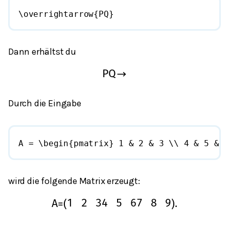
\overrightarrow{PQ}
Dann erhältst du
P
Q
→
Durch die Eingabe
A = \begin{pmatrix} 1 & 2 & 3 \\ 4 & 5 & 6
wird die folgende Matrix erzeugt:
A
=
(
1
2
3
4
5
6
7
8
9
)
.