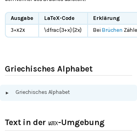
Ausgabe
LaTeX-Code
Erklärung
\dfrac{3+x}{2x}
Bei
Brüchen
Zähle
3
+
x
2
x
Griechisches Alphabet
Griechisches Alphabet
▸
Text in der
-Umgebung
L
A
T
E
X