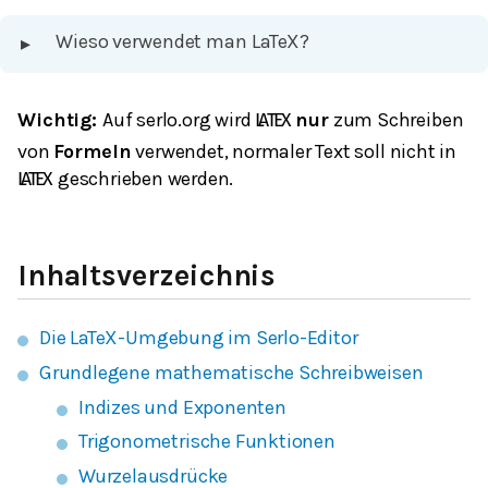
Wieso verwendet man LaTeX?
▸
Wichtig:
Auf serlo.org wird
nur
zum Schreiben
L
A
T
E
X
von
Formeln
verwendet, normaler Text soll nicht in
geschrieben werden.
L
A
T
E
X
Inhaltsverzeichnis
Die LaTeX-Umgebung im Serlo-Editor
Grundlegene mathematische Schreibweisen
Indizes und Exponenten
Trigonometrische Funktionen
Wurzelausdrücke