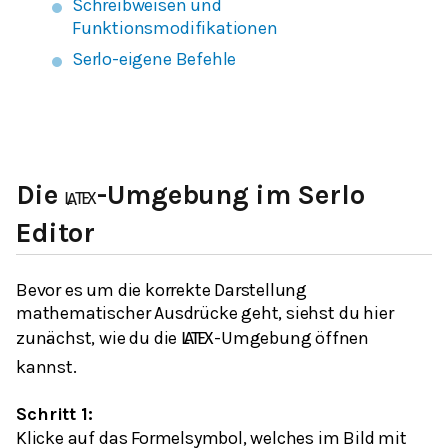
Schreibweisen und
Funktionsmodifikationen
Serlo-eigene Befehle
Die
-Umgebung im Serlo
L
A
T
E
X
Editor
Bevor es um die korrekte Darstellung
mathematischer Ausdrücke geht, siehst du hier
zunächst, wie du die
-Umgebung öffnen
L
A
T
E
X
kannst.
Schritt 1:
Klicke auf das Formelsymbol, welches im Bild mit