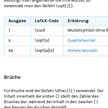
Benötigt man allgemeiner die
n-te Wurzel
, so
verwendet man den Befehl \sqrt[ ]{ }.
Ausgabe
LaTeX-Code
Erklärung
\surd
Wurzelsymbol ohne 
|
\sqrt{x}
Quadratwurzel
x
\sqrt[a]{x}
Höhere Wurzeln
x
a
Brüche
Für Brüche wird der Befehl \dfrac{ }{ } verwendet. Der
Inhalt innerhalb der ersten { } stellt den Zähler des
Bruches dar, während der Inhalt in den zweiten { }
den Nenner des Bruches darstellt.