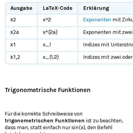
Ausgabe
LaTeX-Code
Erklärung
x^2
Exponenten
mit Zirk
x
2
x^{2a}
Exponenten mit zwei
x
2
a
x_1
Indizes mit Unterstri
x
1
x_{1,2}
Indizes mit zwei ode
x
1,2
Trigonometrische Funktionen
Für die korrekte Schreibweise von
trigonometrischen Funktionen
ist zu beachten,
dass man, statt einfach nur sin(x), den Befehl