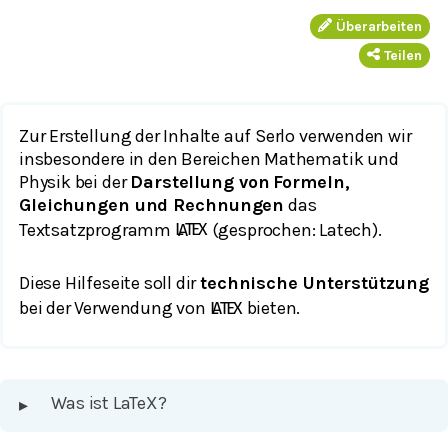
Überarbeiten
Teilen
Zur Erstellung der Inhalte auf Serlo verwenden wir
insbesondere in den Bereichen Mathematik und
Physik bei der
Darstellung von
Formeln,
Gleichungen und Rechnungen
das
Textsatzprogramm
(gesprochen: Latech).
L
A
T
E
X
Diese Hilfeseite soll dir
technische Unterstützung
bei der Verwendung von
bieten.
L
A
T
E
X
Was ist LaTeX?
▸