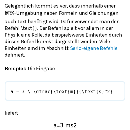
Gelegentlich kommt es vor, dass innerhalb einer
-Umgebung neben Formeln und Gleichungen
L
A
T
E
X
auch Text benötigt wird. Dafür verwendet man den
Befehl \text{ }. Der Befehl spielt vor allem in der
Physik eine Rolle, da beispielsweise Einheiten durch
diesen Befehl korrekt dargestellt werden. Viele
Einheiten sind im Abschnitt
Serlo-eigene Befehle
definiert.
Beispiel:
Die Eingabe
a = 3 \ \dfrac{\text{m}}{\text{s}^2}
liefert
a
=
3
m
s
2