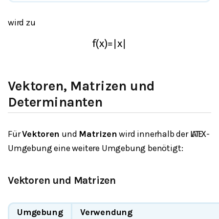
wird zu
f
(
x
)
=
|
x
|
Vektoren, Matrizen und
Determinanten
Für
Vektoren
und
Matrizen
wird innerhalb der
-
L
A
T
E
X
Umgebung eine weitere Umgebung benötigt:
Vektoren und Matrizen
Umgebung
Verwendung