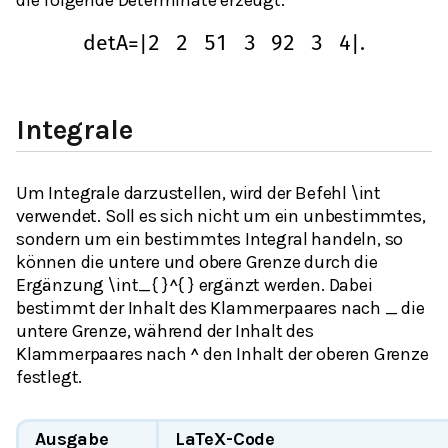
die folgende Determinate erzeugt:
det
A
=
|
2
2
5
1
3
9
2
3
4
|
.
Integrale
Um Integrale darzustellen, wird der Befehl \int
verwendet. Soll es sich nicht um ein unbestimmtes,
sondern um ein bestimmtes Integral handeln, so
können die untere und obere Grenze durch die
Ergänzung \int_{ }^{ } ergänzt werden. Dabei
bestimmt der Inhalt des Klammerpaares nach _ die
untere Grenze, während der Inhalt des
Klammerpaares nach ^ den Inhalt der oberen Grenze
festlegt.
Ausgabe
LaTeX-Code