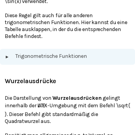
\sin(x) verwendet.
Diese Regel gilt auch für alle anderen
trigonometrischen Funktionen. Hier kannst du eine
Tabelle ausklappen, in der du die entsprechenden
Befehle findest.
Trigonometrische Funktionen
▸
Wurzelausdrücke
Die Darstellung von
Wurzelausdrücken
gelingt
innerhalb der
-Umgebung mit dem Befehl \sqrt{
L
A
T
E
X
}. Dieser Befehl gibt standardmäßig die
Quadratwurzel aus.