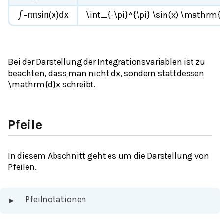
\int_{-\pi}^{\pi} \sin(x) \mathrm
∫
−
π
π
sin
(
x
)
d
x
Bei der Darstellung der Integrationsvariablen ist zu
beachten, dass man nicht dx, sondern stattdessen
\mathrm{d}x schreibt.
Pfeile
In diesem Abschnitt geht es um die Darstellung von
Pfeilen.
Pfeilnotationen
▸