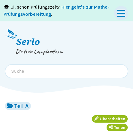
🎓 Ui, schon Prüfungszeit?
Hier geht's zur Mathe-
Springe zum
Inhalt
oder
Footer
Prüfungsvorbereitung
.
Die freie Lernplattform
Teil A
Überarbeiten
Teilen