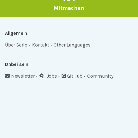
Mitmachen
Allgemein
Über Serlo
Kontakt
Other Languages
Dabei sein
Newsletter
Jobs
GitHub
Community
Products
Serlo Editor
Metadata API
iFrame API
Rechtlich