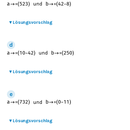
und
a
→
=
(
5
2
3
)
b
→
=
(
4
2
−
8
)
▾
Lösungsvorschlag
und
a
→
=
(
10
−
4
2
)
b
→
=
(
2
5
0
)
▾
Lösungsvorschlag
und
a
→
=
(
7
3
2
)
b
→
=
(
0
−
1
1
)
▾
Lösungsvorschlag