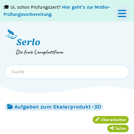
🎓 Ui, schon Prüfungszeit?
Hier geht's zur Mathe-
Springe zum
Inhalt
oder
Footer
Prüfungsvorbereitung
.
Die freie Lernplattform
Aufgaben zum Skalarprodukt -3D
Überarbeiten
Teilen