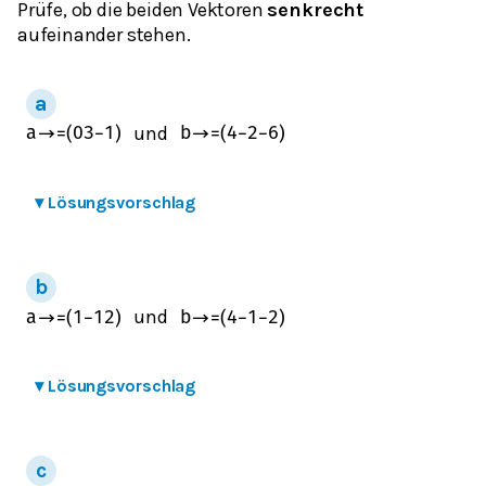
Prüfe, ob die beiden Vektoren
senkrecht
aufeinander stehen.
und
a
→
=
(
0
3
−
1
)
b
→
=
(
4
−
2
−
6
)
▾
Lösungsvorschlag
und
a
→
=
(
1
−
1
2
)
b
→
=
(
4
−
1
−
2
)
▾
Lösungsvorschlag