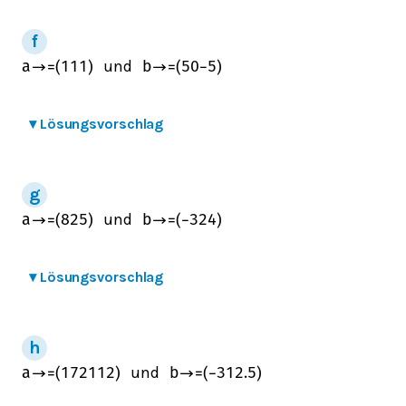
und
a
→
=
(
1
1
1
)
b
→
=
(
5
0
−
5
)
▾
Lösungsvorschlag
und
a
→
=
(
8
2
5
)
b
→
=
(
−
3
2
4
)
▾
Lösungsvorschlag
und
a
→
=
(
17
21
12
)
b
→
=
(
−
3
1
2.5
)