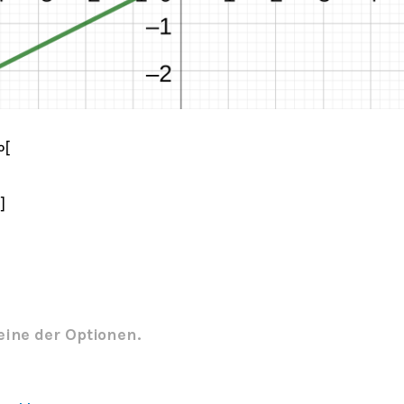
∞
[
]
eine der Optionen.