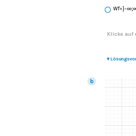
W
f
=
]
−
∞
;
Klicke auf 
▾
Lösungsvo