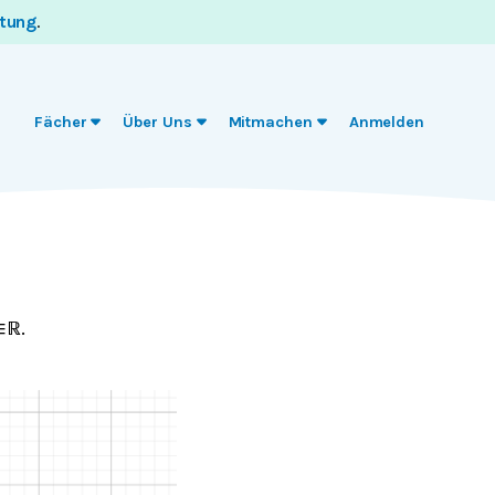
itung
.
Fächer
Über Uns
Mitmachen
Anmelden
.
∈
ℝ