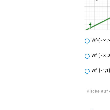
W
f
=
]
−
∞
;
W
f
=
]
−
∞
;
0
W
f
=
[
−
1
;
1
]
Klicke auf 