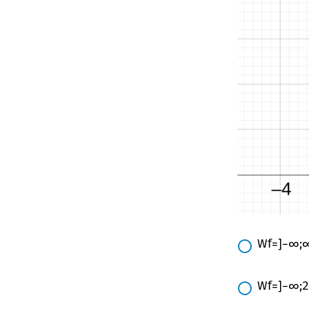
W
f
=
]
−
∞
;
W
f
=
]
−
∞
;
2