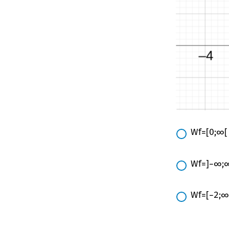
W
f
=
[
0
;
∞
[
W
f
=
]
−
∞
;
W
f
=
[
−
2
;
∞