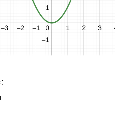
∞
[
[