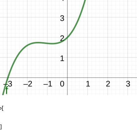
∞
[
]