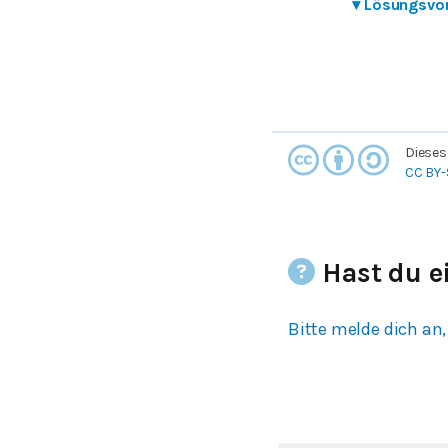
▾
Lösungsvo
Dieses
CC BY-
Hast du e
Bitte melde dich an,