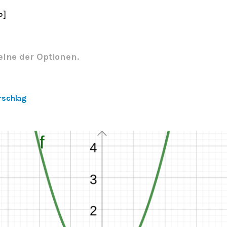
∞
]
eine der Optionen.
rschlag