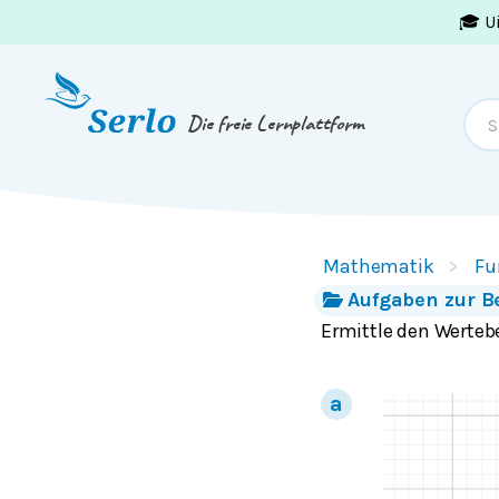
🎓 U
Springe zum
Inhalt
oder
Footer
Die freie Lernplattform
Mathematik
Fu
Aufgaben zur 
Ermittle den Werteb