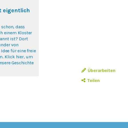
 eigentlich
 schon, dass
ch einem Kloster
annt ist? Dort
ünder von
 Idee für eine freie
m. Klick hier, um
nsere Geschichte
Überarbeiten
Teilen