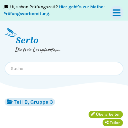
🎓 Ui, schon Prüfungszeit?
Hier geht's zur Mathe-
Springe zum
Inhalt
oder
Footer
Prüfungsvorbereitung
.
Die freie Lernplattform
Teil B, Gruppe 3
Überarbeiten
Teilen