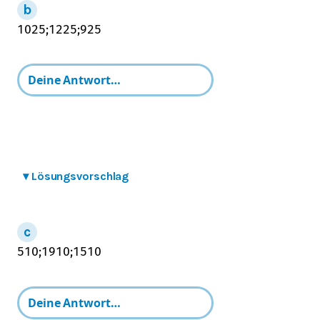
10
25
;
12
25
;
9
25
▾
Lösungsvorschlag
5
10
;
19
10
;
15
10