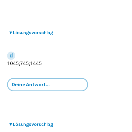
▾
Lösungsvorschlag
10
45
;
7
45
;
14
45
▾
Lösungsvorschlag