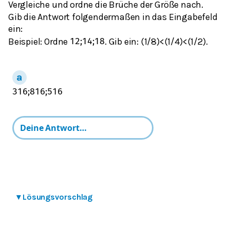
Vergleiche und ordne die Brüche der Größe nach.
Gib die Antwort folgendermaßen in das Eingabefeld
ein:
Beispiel: Ordne
. Gib ein: (1/8)<(1/4)<(1/2).
1
2
;
1
4
;
1
8
3
16
;
8
16
;
5
16
▾
Lösungsvorschlag