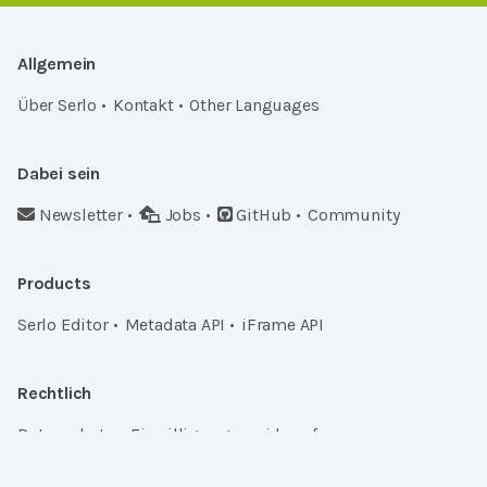
Allgemein
Über Serlo
Kontakt
Other Languages
Dabei sein
Newsletter
Jobs
GitHub
Community
Products
Serlo Editor
Metadata API
iFrame API
Rechtlich
Datenschutz
Einwilligungen widerrufen
Nutzungsbedingungen und Urheberrecht
Impressum