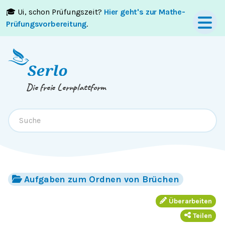
🎓 Ui, schon Prüfungszeit?
Hier geht's zur Mathe-
Springe zum
Inhalt
oder
Footer
Prüfungsvorbereitung
.
Die freie Lernplattform
Aufgaben zum Ordnen von Brüchen
Überarbeiten
Teilen