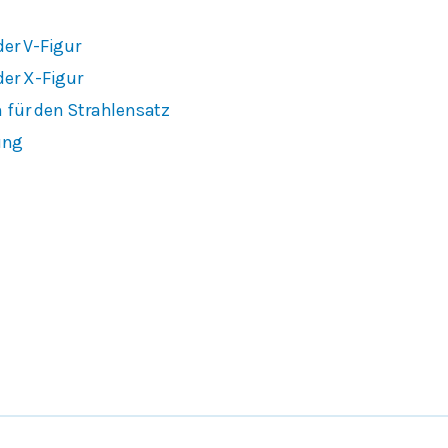
der V-Figur
der X-Figur
 für den Strahlensatz
ung