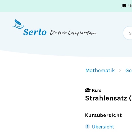
🎓 U
Springe zum
Inhalt
oder
Footer
Die freie Lernplattform
Mathematik
Ge
Kurs
Strahlensatz (
Kursübersicht
Übersicht