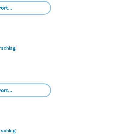
rschlag
rschlag