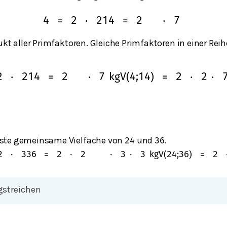
4
=
2
⋅
2
14
=
2
⋅
7
ukt aller Primfaktoren. Gleiche Primfaktoren in einer Re
2
⋅
2
14
=
2
⋅
7
kgV
(
4
;
14
)
=
2
⋅
2
⋅
ste gemeinsame Vielfache von
und
.
24
36
2
⋅
3
36
=
2
⋅
2
⋅
3
⋅
3
kgV
(
24
;
36
)
=
2
gstreichen