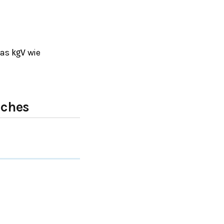
das
wie
kgV
aches