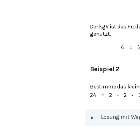
Der kgV ist das Prod
genutzt.
4
=
Beispiel 2
Bestimme das klein
24
=
2
⋅
2
⋅
Lösung mit We
▸