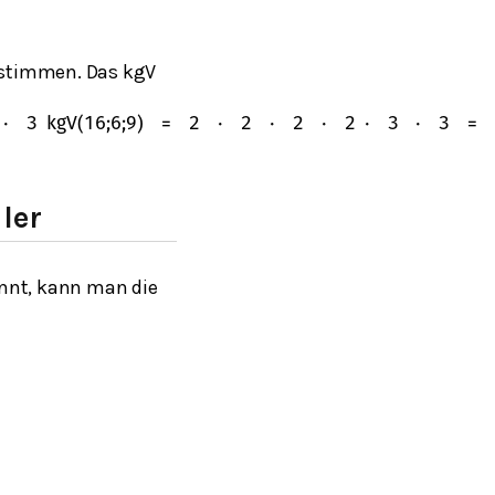
estimmen. Das kgV
⋅
3
kgV
(
16
;
6
;
9
)
=
2
⋅
2
⋅
2
⋅
2
⋅
3
⋅
3
=
ler
nnt, kann man die