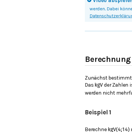
Video abspiele
Mit einem Klick auf
werden. Dabei könne
Datenschutzerkläru
Berechnung 
Zunächst bestimmt
Das
der Zahlen i
kgV
werden nicht mehrf
Beispiel 1
Berechne
kgV
(
4
;
14
)