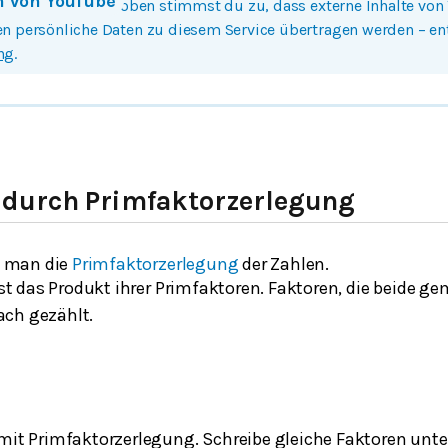
n von
YouTube
 Bild oder Button oben stimmst du zu, dass externe Inhalte von
n persönliche Daten zu diesem Service übertragen werden – e
ng
.
durch Primfaktorzerlegung
 man die
Primfaktorzerlegung
der Zahlen.
st das Produkt ihrer Primfaktoren. Faktoren, die beide 
ach gezählt.
mit Primfaktorzerlegung. Schreibe gleiche Faktoren unte