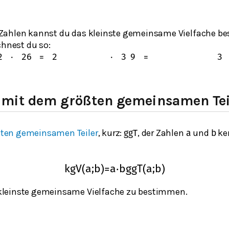
Zahlen kannst du das kleinste gemeinsame Vielfache b
chnest du so:
2
⋅
2
6
=
2
⋅
3
9
=
3
mit dem größten gemeinsamen Tei
ten gemeinsamen Teiler
, kurz:
, der Zahlen
und
ke
ggT
a
b
kgV
(
a
;
b
)
=
a
⋅
b
ggT
(
a
;
b
)
leinste gemeinsame Vielfache zu bestimmen.