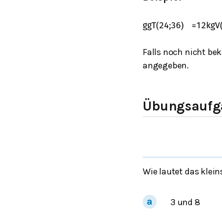
ggT
(
24
;
36
)
=
12
kgV
Falls noch nicht b
angegeben.
Übungsaufga
Wie lautet das klei
3 und 8