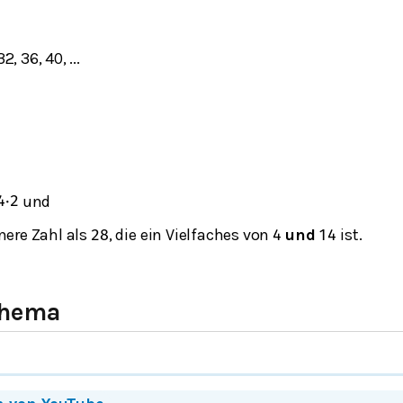
 32, 36, 40, ...
und
4
⋅
2
inere Zahl als
, die ein Vielfaches von
und
ist.
28
4
14
Thema