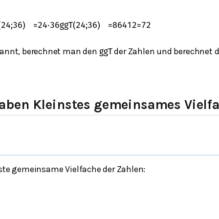
(
24
;
36
)
=
24
⋅
36
ggT
(
24
;
36
)
=
864
12
=
72
ekannt, berechnet man den
der Zahlen und berechnet 
ggT
ben Kleinstes gemeinsames Vielf
nste gemeinsame Vielfache der Zahlen: