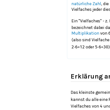
natürliche Zahl
, di
Vielfaches jeder dies
Ein "Vielfaches" - z.
bezeichnet dabei da
Multiplikation
von
(also sind Vielfach
oder
)
2
⋅
6
=
12
5
⋅
6
=
30
Erklärung a
Das kleinste gemei
kannst du alle eine
Vielfaches von
un
4