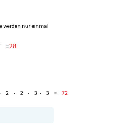
ihe werden nur einmal
7
=
28
⋅
2
⋅
2
⋅
3
⋅
3
=
72