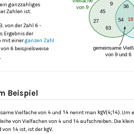
e ein ganzzahliges
er Zahlen ist.
 B. von der Zahl
-
6
s Ergebnis der
mit einer
ganzen Zahl
6
e von
beispielsweise
6
.
m Beispiel
nsame Vielfache von
und
nennt man
. Um 
4
14
kgV
(
4
;
14
)
 Reihe von Vielfachen von
und
aufschreiben. Die klein
4
14
d von
ist, ist der
.
14
kgV