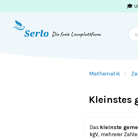
🎓 U
Springe zum
Inhalt
oder
Footer
Die freie Lernplattform
Mathematik
Za
Kleinstes
Das
kleinste geme
, mehrerer Zahlen
kgV