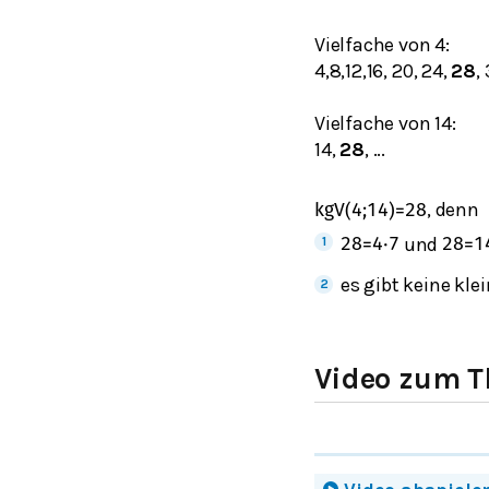
Vielfache von 4:
4,8,12,16, 20, 24,
28
,
Vielfache von 14:
14,
28
, ...
, denn
kgV
(
4
;
14
)
=
28
und
28
=
4
⋅
7
28
=
1
es gibt keine kle
Video zum 