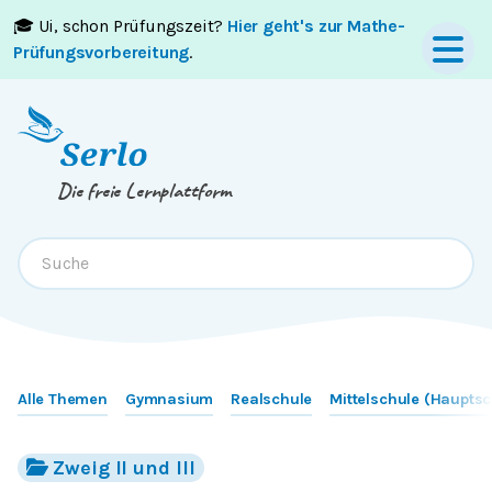
🎓 Ui, schon Prüfungszeit?
Hier geht's zur Mathe-
Springe zum
Inhalt
oder
Footer
Prüfungsvorbereitung
.
Die freie Lernplattform
Alle Themen
Gymnasium
Realschule
Mittelschule (Hauptsc
Zweig II und III