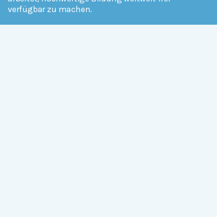
verfügbar zu machen.
Mehr erfahren
Mitmachen
Allgemein
Über Serlo
Kontakt
Other Languages
Dabei sein
Newsletter
Jobs
GitHub
Community