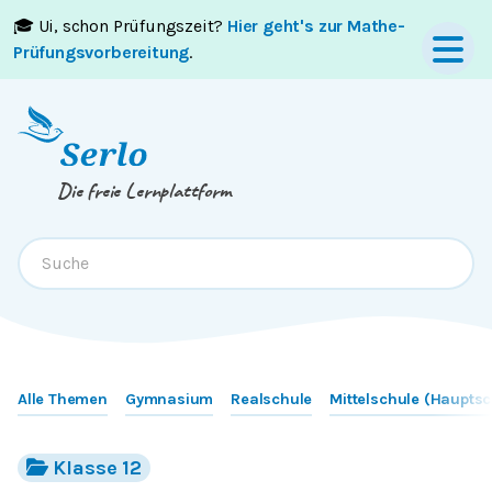
🎓 Ui, schon Prüfungszeit?
Hier geht's zur Mathe-
Springe zum
Inhalt
oder
Footer
Prüfungsvorbereitung
.
Die freie Lernplattform
Alle Themen
Gymnasium
Realschule
Mittelschule (Hauptsc
Klasse 12