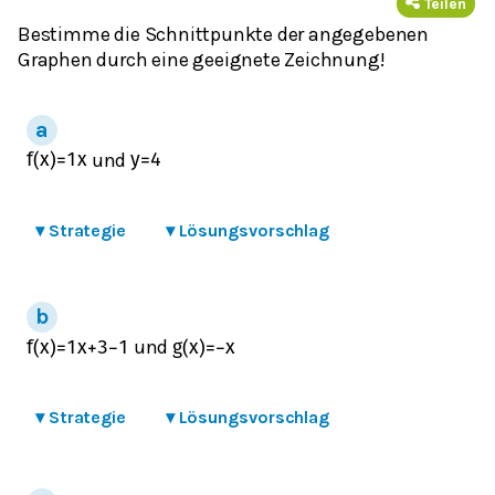
Teilen
Bestimme die Schnittpunkte der angegebenen
Graphen durch eine geeignete Zeichnung!
und
f
(
x
)
=
1
x
y
=
4
▾
Strategie
▾
Lösungsvorschlag
und
f
(
x
)
=
1
x
+
3
−
1
g
(
x
)
=
−
x
▾
Strategie
▾
Lösungsvorschlag