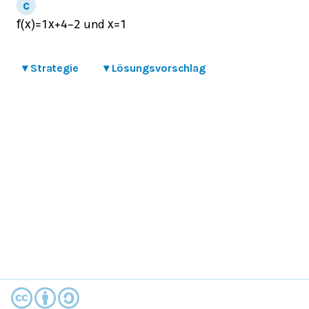
und
f
(
x
)
=
1
x
+
4
−
2
x
=
1
▾
Strategie
▾
Lösungsvorschlag