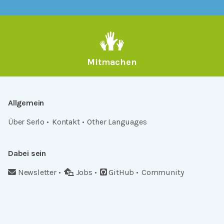
Mitmachen
Allgemein
Über Serlo
Kontakt
Other Languages
Dabei sein
Newsletter
Jobs
GitHub
Community
Products
Serlo Editor
Metadata API
iFrame API