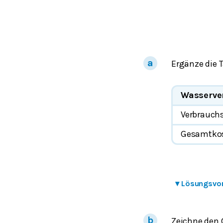
Ergänze die T
Wasserver
Verbrauchs
Gesamtkos
▾
Lösungsvo
Zeichne den 