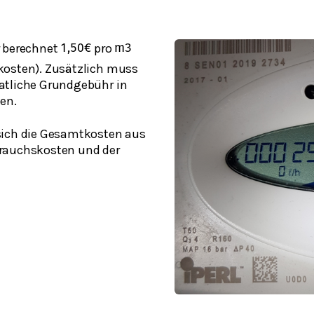
r berechnet
pro
1,50
€
m
3
kosten). Zusätzlich muss
atliche Grundgebühr in
en.
sich die Gesamtkosten aus
rauchskosten und der