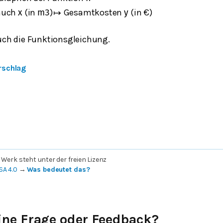
auch
(in
)
Gesamtkosten
(in €)
x
m
3
↦
y
ch die Funktionsgleichung.
rschlag
 Werk steht unter der freien Lizenz
SA 4.0
→
Was bedeutet das?
ine Frage oder Feedback?