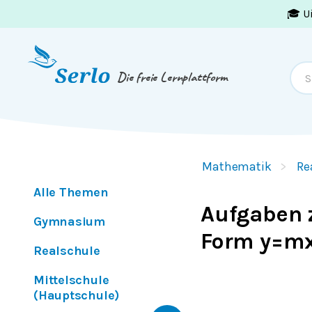
🎓 U
Springe zum
Inhalt
oder
Footer
Die freie Lernplattform
Mathematik
Re
Alle Themen
Aufgaben 
Gymnasium
Form y=m
Realschule
Mittelschule
(Hauptschule)