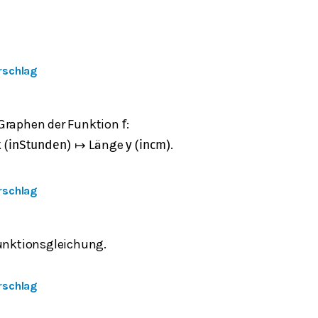
rschlag
Graphen der Funktion
:
f
Länge
.
x
(
in
Stunden
)
↦
y
(
in
cm
)
rschlag
Funktionsgleichung.
rschlag