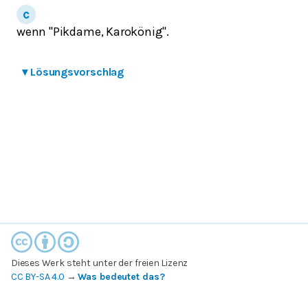
wenn "Pikdame, Karokönig".
▾
Lösungsvorschlag
Dieses Werk steht unter der freien Lizenz
CC BY-SA 4.0
→
Was bedeutet das?