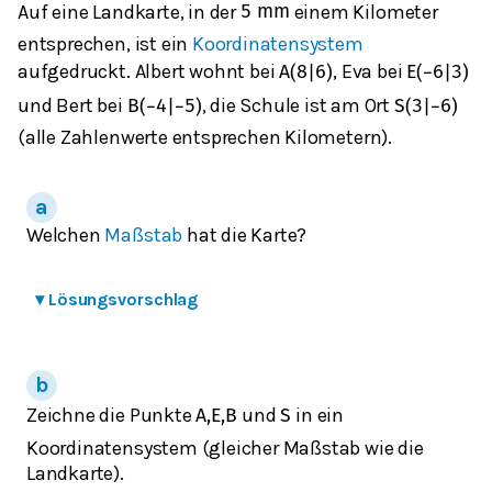
Auf eine Landkarte, in der
einem Kilometer
5
m
m
entsprechen, ist ein
Koordinatensystem
aufgedruckt. Albert wohnt bei
, Eva bei
A
(
8
|
6
)
E
(
−
6
|
3
)
und Bert bei
, die Schule ist am Ort
B
(
−
4
|
−
5
)
S
(
3
|
−
6
)
(alle Zahlenwerte entsprechen Kilometern).
Welchen
Maßstab
hat die Karte?
▾
Lösungsvorschlag
Zeichne die Punkte
und
in ein
A
,
E
,
B
S
Koordinatensystem (gleicher Maßstab wie die
Landkarte).