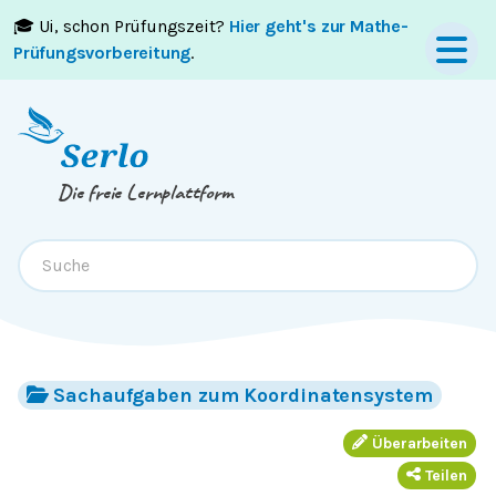
🎓 Ui, schon Prüfungszeit?
Hier geht's zur Mathe-
Springe zum
Inhalt
oder
Footer
Prüfungsvorbereitung
.
Die freie Lernplattform
Sachaufgaben zum Koordinatensystem
Überarbeiten
Teilen