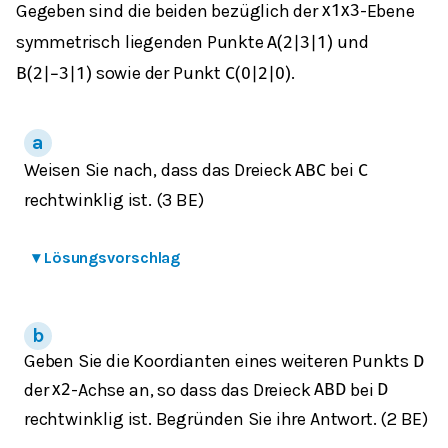
Gegeben sind die beiden bezüglich der
-Ebene
x
1
x
3
symmetrisch liegenden Punkte
und
A
(
2
|
3
|
1
)
sowie der Punkt
.
B
(
2
|
−
3
|
1
)
C
(
0
|
2
|
0
)
Weisen Sie nach, dass das Dreieck
bei
A
B
C
C
rechtwinklig ist. (3 BE)
▾
Lösungsvorschlag
Geben Sie die Koordianten eines weiteren Punkts
D
der
-Achse an, so dass das Dreieck
bei
x
2
A
B
D
D
rechtwinklig ist. Begründen Sie ihre Antwort. (2 BE)