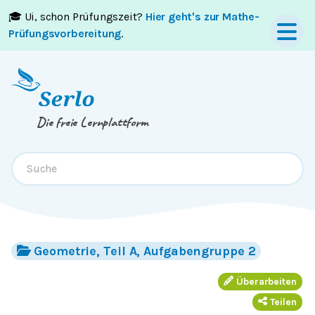
🎓 Ui, schon Prüfungszeit?
Hier geht's zur Mathe-
Springe zum
Inhalt
oder
Footer
Prüfungsvorbereitung
.
Die freie Lernplattform
Geometrie, Teil A, Aufgabengruppe 2
Überarbeiten
Teilen