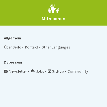
Mitmachen
Allgemein
Über Serlo
Kontakt
Other Languages
Dabei sein
Newsletter
Jobs
GitHub
Community
Products
Serlo Editor
Metadata API
iFrame API