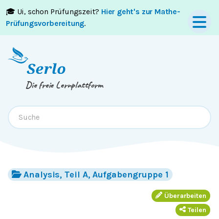
🎓 Ui, schon Prüfungszeit?
Hier geht's zur Mathe-
Springe zum
Inhalt
oder
Footer
Prüfungsvorbereitung
.
Die freie Lernplattform
Analysis, Teil A, Aufgabengruppe 1
Überarbeiten
Teilen