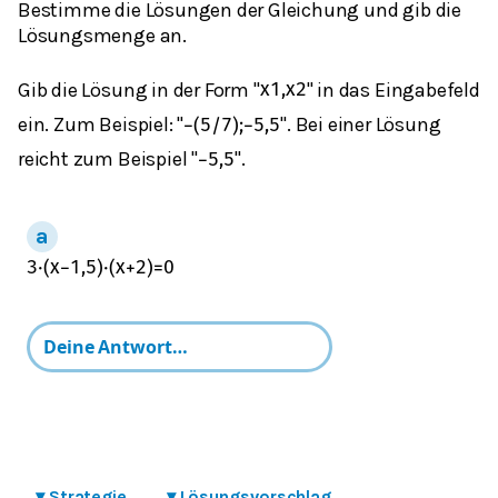
Bestimme die Lösungen der Gleichung und gib die
Lösungsmenge an.
Gib die Lösung in der Form "
" in das Eingabefeld
x
1
,
x
2
ein. Zum Beispiel:
"
". Bei einer Lösung
−
(
5
/
7
)
;
−
5,5
reicht zum Beispiel
"
".
−
5,5
3
⋅
(
x
−
1,5
)
⋅
(
x
+
2
)
=
0
▾
Strategie
▾
Lösungsvorschlag