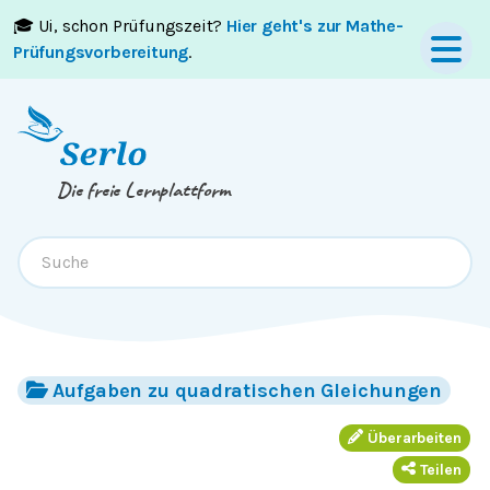
🎓 Ui, schon Prüfungszeit?
Hier geht's zur Mathe-
Springe zum
Inhalt
oder
Footer
Prüfungsvorbereitung
.
Die freie Lernplattform
Aufgaben zu quadratischen Gleichungen
Überarbeiten
Teilen