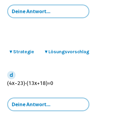
▾
Strategie
▾
Lösungsvorschlag
(
4
x
−
2
3
)
⋅
(
1
3
x
+
1
8
)
=
0