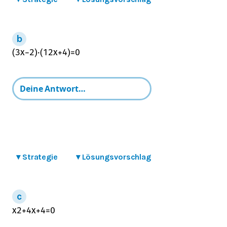
(
3
x
−
2
)
⋅
(
1
2
x
+
4
)
=
0
▾
Strategie
▾
Lösungsvorschlag
x
2
+
4
x
+
4
=
0