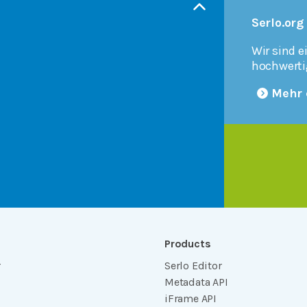
Serlo.org
Wir sind e
hochwerti
Mehr 
Products
r
Serlo Editor
Metadata API
iFrame API