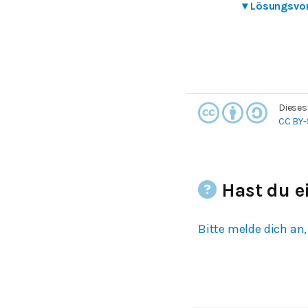
▾
Lösungsvo
Dieses
CC BY-
Hast du e
Bitte melde dich an,