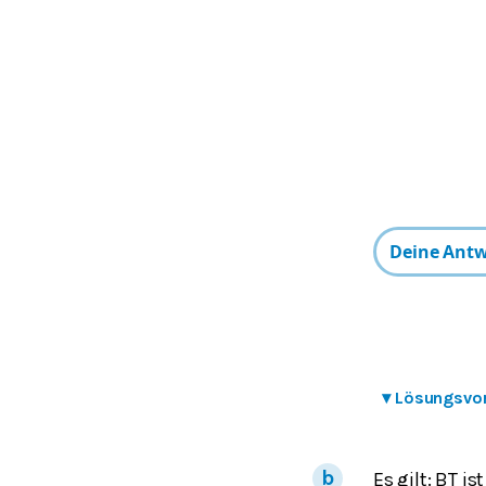
▾
Lösungsvo
Es gilt: BT i