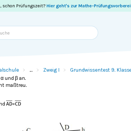
i, schon Prüfungszeit?
Hier geht's zur Mathe-Prüfungsvorbere
alschule
…
Zweig I
Grundwissentest 9. Klass
α und β an.
cht maßtreu.
nd
A
D
=
C
D