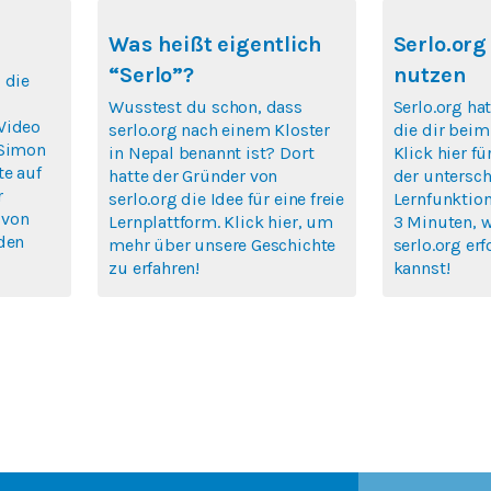
Was heißt eigentlich
Serlo.org
“Serlo”?
nutzen
 die
Wusstest du schon, dass
Serlo.org hat
Video
serlo.org nach einem Kloster
die dir beim
 Simon
in Nepal benannt ist? Dort
Klick hier fü
te auf
hatte der Gründer von
der untersch
r
serlo.org die Idee für eine freie
Lernfunktion
 von
Lernplattform. Klick hier, um
3 Minuten, 
rden
mehr über unsere Geschichte
serlo.org erf
zu erfahren!
kannst!