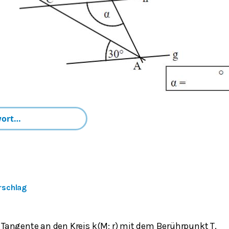
rschlag
st Tangente an den Kreis k(M; r) mit dem Berührpunkt T.