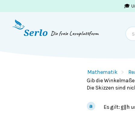
🎓 U
Springe zum
Inhalt
oder
Footer
Die freie Lernplattform
Mathematik
Re
Gib die Winkelmaße 
Die Skizzen sind ni
Es gilt:
u
g
‖
h