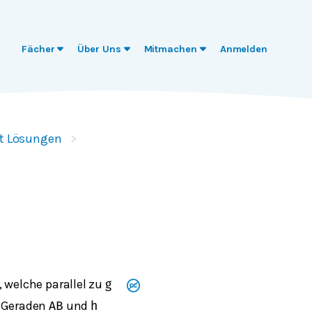
Fächer
Über Uns
Mitmachen
Anmelden
it Lösungen
, welche parallel zu
g
e Geraden
und
A
B
h