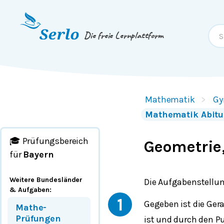
Springe zum
Inhalt
oder
Footer
Die freie Lernplattform
Mathematik
Gy
Mathematik Abitu
🎓 Prüfungsbereich
Geometrie,
für
Bayern
Weitere Bundesländer
Die Aufgabenstellun
& Aufgaben
:
1
Gegeben ist die Ger
Mathe-
Prüfungen
ist und durch den 