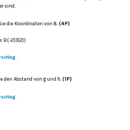
r sind.
ie die Koordinaten von
.
(4P)
B
: B(-2|3|2))
rschlag
ie den Abstand von
und
.
(1P)
g
h
rschlag