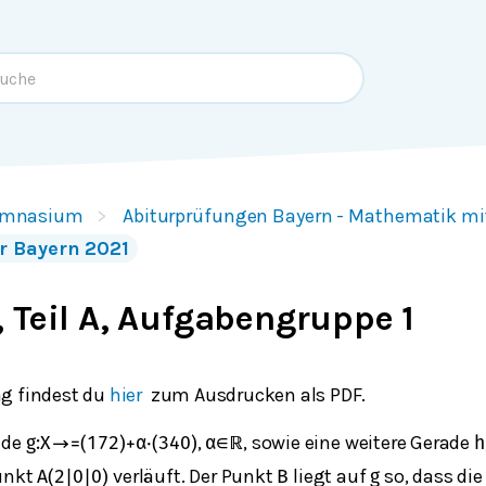
mnasium
Abiturprüfungen Bayern - Mathematik m
r Bayern 2021
 Teil A, Aufgabengruppe 1
g findest du
hier
zum Ausdrucken als PDF.
ade
,
, sowie eine weitere Gerade
g
:
X
→
=
(
1
7
2
)
+
α
⋅
(
3
4
0
)
α
∈
ℝ
h
Punkt
verläuft. Der Punkt
liegt auf
so, dass di
A
(
2
|
0
|
0
)
B
g