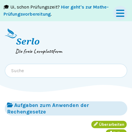
🎓 Ui, schon Prüfungszeit?
Hier geht's zur Mathe-
Springe zum
Inhalt
oder
Footer
Prüfungsvorbereitung
.
Die freie Lernplattform
Aufgaben zum Anwenden der
Rechengesetze
Überarbeiten