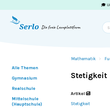
🎓 U
Springe zum
Inhalt
oder
Footer
Die freie Lernplattform
Mathematik
Fu
Alle Themen
Stetigkeit
Gymnasium
Realschule
Artikel
Mittelschule
Stetigkeit
(Hauptschule)