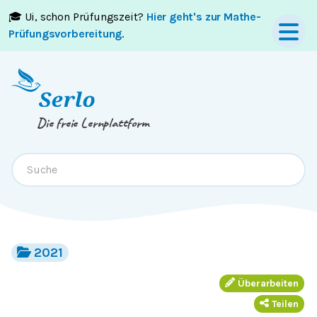
🎓 Ui, schon Prüfungszeit?
Hier geht's zur Mathe-
Springe zum
Inhalt
oder
Footer
Prüfungsvorbereitung
.
Die freie Lernplattform
2021
Überarbeiten
Teilen