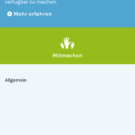
verfügbar zu machen.
Mehr erfahren
Mitmachen
Allgemein
Über Serlo
Kontakt
Other Languages
Dabei sein
Newsletter
Jobs
GitHub
Community