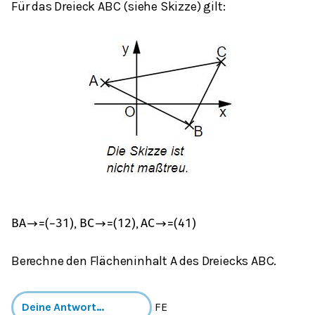
Für das Dreieck ABC (siehe Skizze) gilt:
,
,
B
A
→
=
(
−
3
1
)
B
C
→
=
(
1
2
)
A
C
→
=
(
4
1
)
Berechne den Flächeninhalt A des Dreiecks ABC.
FE