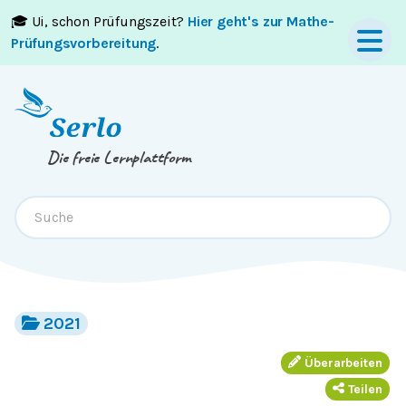
🎓 Ui, schon Prüfungszeit?
Hier geht's zur Mathe-
Springe zum
Inhalt
oder
Footer
Prüfungsvorbereitung
.
Die freie Lernplattform
2021
Überarbeiten
Teilen