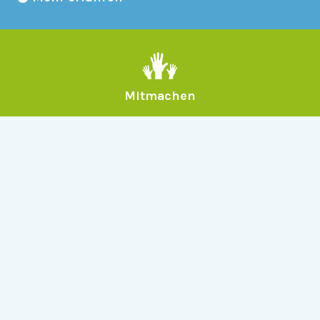
Mitmachen
Allgemein
Über Serlo
Kontakt
Other Languages
Dabei sein
Newsletter
Jobs
GitHub
Community
Products