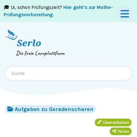
🎓 Ui, schon Prüfungszeit?
Hier geht's zur Mathe-
Springe zum
Inhalt
oder
Footer
Prüfungsvorbereitung
.
Die freie Lernplattform
Aufgaben zu Geradenscharen
Überarbeiten
Teilen