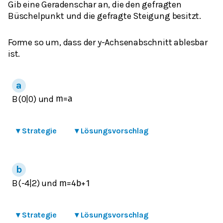
Gib eine Geradenschar an, die den gefragten
Büschelpunkt und die gefragte Steigung besitzt.
Forme so um, dass der y-Achsenabschnitt ablesbar
ist.
B(0|0) und
m
=
a
▾
Strategie
▾
Lösungsvorschlag
B(-4|2) und
m
=
4
b
+
1
▾
Strategie
▾
Lösungsvorschlag