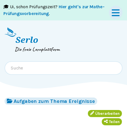
🎓 Ui, schon Prüfungszeit?
Hier geht's zur Mathe-
Springe zum
Inhalt
oder
Footer
Prüfungsvorbereitung
.
Die freie Lernplattform
Aufgaben zum Thema Ereignisse
Überarbeiten
Teilen