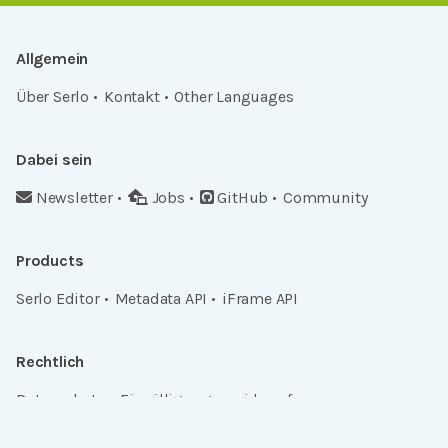
Allgemein
Über Serlo
Kontakt
Other Languages
Dabei sein
Newsletter
Jobs
GitHub
Community
Products
Serlo Editor
Metadata API
iFrame API
Rechtlich
Datenschutz
Einwilligungen widerrufen
Nutzungsbedingungen und Urheberrecht
Impressum