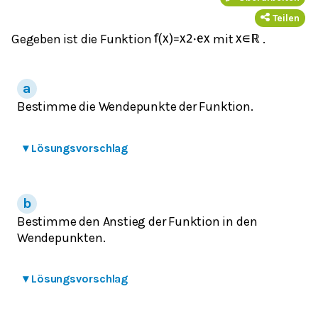
Teilen
Gegeben ist die Funktion
mit
.
f
(
x
)
=
x
2
⋅
e
x
x
∈
ℝ
Bestimme die Wendepunkte der Funktion.
▾
Lösungsvorschlag
Bestimme den Anstieg der Funktion in den
Wendepunkten.
▾
Lösungsvorschlag